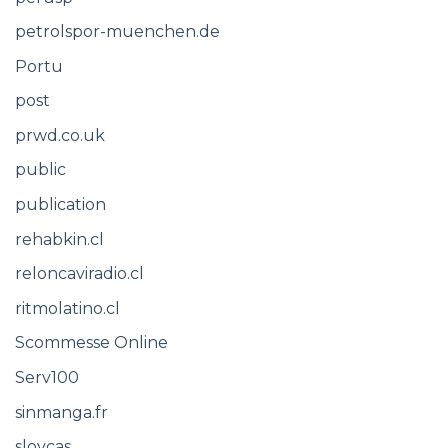
petrolspor-muenchen.de
Portu
post
prwd.co.uk
public
publication
rehabkin.cl
reloncaviradio.cl
ritmolatino.cl
Scommesse Online
Serv100
sinmanga.fr
slovcas