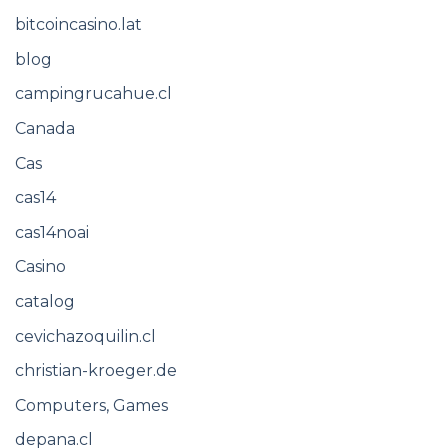
bitcoincasino.lat
blog
campingrucahue.cl
Canada
Cas
cas14
cas14noai
Casino
catalog
cevichazoquilin.cl
christian-kroeger.de
Computers, Games
depana.cl