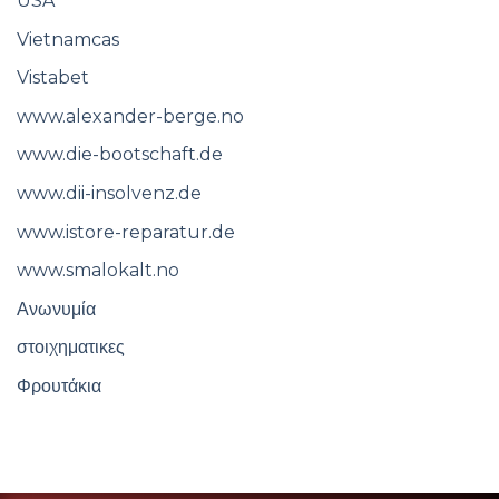
USA
Vietnamcas
Vistabet
www.alexander-berge.no
www.die-bootschaft.de
www.dii-insolvenz.de
www.istore-reparatur.de
www.smalokalt.no
Ανωνυμία
στοιχηματικες
Φρουτάκια