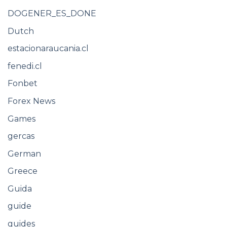
DOGENER_ES_DONE
Dutch
estacionaraucania.cl
fenedi.cl
Fonbet
Forex News
Games
gercas
German
Greece
Guida
guide
guides