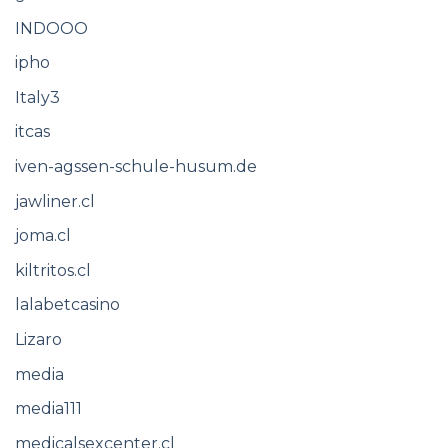
INDOOO
ipho
Italy3
itcas
iven-agssen-schule-husum.de
jawliner.cl
joma.cl
kiltritos.cl
lalabetcasino
Lizaro
media
media111
medicalsexcenter.cl