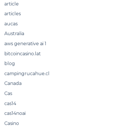
article
articles
aucas
Australia
aws generative ai 1
bitcoincasino.lat
blog
campingrucahue.cl
Canada
Cas
cas14
cas14noai
Casino