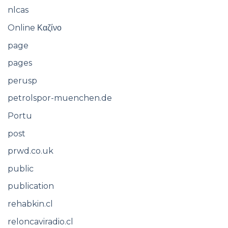
nlcas
Online Καζίνο
page
pages
perusp
petrolspor-muenchen.de
Portu
post
prwd.co.uk
public
publication
rehabkin.cl
reloncaviradio.cl