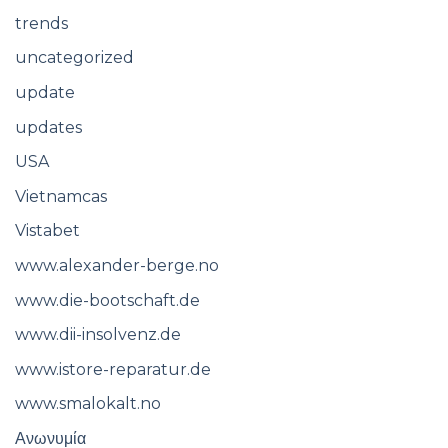
trends
uncategorized
update
updates
USA
Vietnamcas
Vistabet
www.alexander-berge.no
www.die-bootschaft.de
www.dii-insolvenz.de
www.istore-reparatur.de
www.smalokalt.no
Ανωνυμία