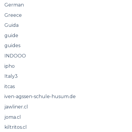
German
Greece
Guida
guide
guides
INDOOO
ipho
Italy3
itcas
iven-agssen-schule-husum.de
jawliner.cl
joma.cl
kiltritos.cl