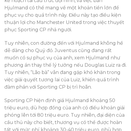
kế hoạch tái cấu trúc đội hình, và việc bán
Hjulmand có thể mang về một khoản tiền lớn để
phục vụ cho quá trình này. Điều này tạo điều kiện
thuận lợi cho Manchester United trong việc thuyết
phục Sporting CP nhả người.
Tuy nhiên, con đường đến với Hjulmand không hề
dễ dàng cho Quỷ đỏ. Juventus cũng đang rất
muốn có sự phục vụ của anh, xem Hjulmand như
phương án thay thế lý tưởng nếu Douglas Luiz ra đi.
Tuy nhiên, “Lão bà” vẫn đang gặp khó khăn trong
việc giải quyết tương lai của Luiz, khiến quá trình
đàm phán với Sporting CP bị trì hoãn.
Sporting CP hiện định giá Hjulmand khoảng 50
triệu euro, dù hợp đồng của anh có điều khoản giải
phóng lên tới 80 triệu euro. Tuy nhiên, đại diện của
cầu thủ này cho biết, thương vụ có thể được hoàn
tất với mức phí khoảng 30-40 triệu euro, phù hợp