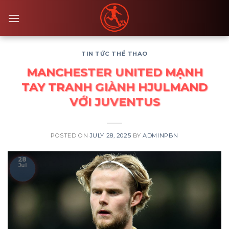
Skip
to
content
TIN TỨC THỂ THAO
MANCHESTER UNITED MẠNH
TAY TRANH GIÀNH HJULMAND
VỚI JUVENTUS
POSTED ON
JULY 28, 2025
BY
ADMINPBN
28
Jul