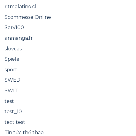
ritmolatino.cl
Scommesse Online
Serv100
sinmanga.fr
slovcas
Spiele
sport
SWED
SWIT
test
test_10
text test
Tin tức thể thao