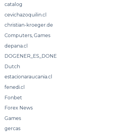
catalog
cevichazoquilin.cl
christian-kroeger.de
Computers, Games
depana.cl
DOGENER_ES_DONE
Dutch
estacionaraucania.cl
fenedi.cl
Fonbet
Forex News
Games
gercas