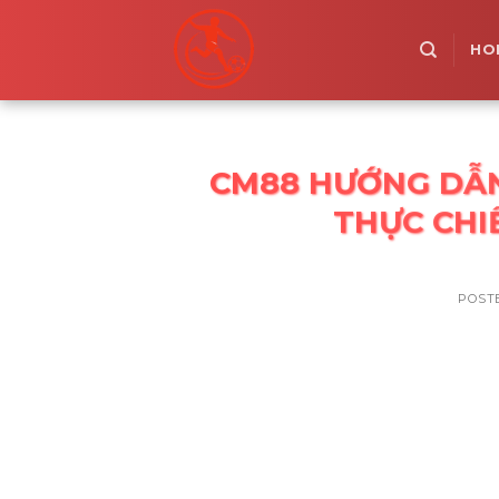
Skip
to
HO
content
CM88 HƯỚNG DẪN 
THỰC CHI
POST