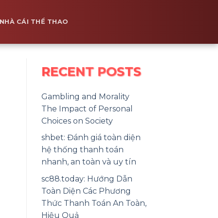
NHÀ CÁI THỂ THAO
RECENT POSTS
Gambling and Morality
The Impact of Personal
Choices on Society
shbet: Đánh giá toàn diện
hệ thống thanh toán
nhanh, an toàn và uy tín
sc88.today: Hướng Dẫn
Toàn Diện Các Phương
Thức Thanh Toán An Toàn,
Hiệu Quả