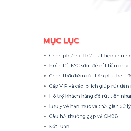
MỤC LỤC
Chọn phương thức rút tiền phù hợp
Hoàn tất KYC sớm để rút tiền nha
Chọn thời điểm rút tiền phù hợp để
Cấp VIP và các lợi ích giúp rút tiề
Hỗ trợ khách hàng để rút tiền nh
Lưu ý về hạn mức và thời gian xử lý
Câu hỏi thường gặp về CM88
Kết luận