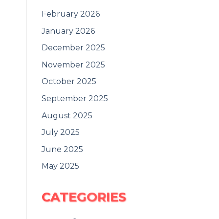
February 2026
January 2026
December 2025
November 2025
October 2025
September 2025
August 2025
July 2025
June 2025
May 2025
CATEGORIES