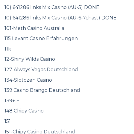
10) 641286 links Mix Casino (AU-5) DONE
10) 641286 links Mix Casino (AU-6-7chast) DONE
101-Meth Casino Australia
115 Levant Casino Erfahrungen
11k
12-Shiny Wilds Casino
127-Always Vegas Deutschland
134-Slotozen Casino
139 Casino Brango Deutschland
139+-+
148 Chipy Casino
151
151-Chipy Casino Deutschland