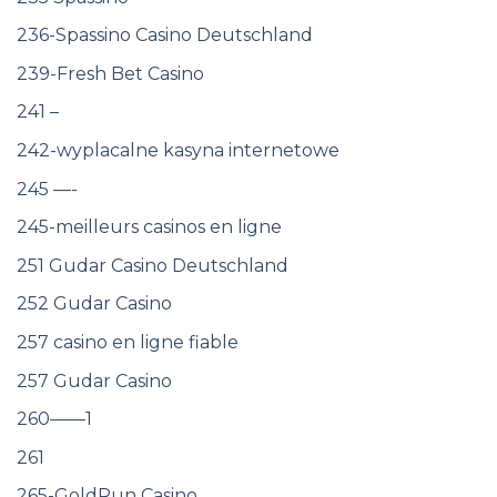
236-Spassino Casino Deutschland
239-Fresh Bet Casino
241 –
242-wyplacalne kasyna internetowe
245 —-
245-meilleurs casinos en ligne
251 Gudar Casino Deutschland
252 Gudar Casino
257 casino en ligne fiable
257 Gudar Casino
260——1
261
265-GoldRun Casino