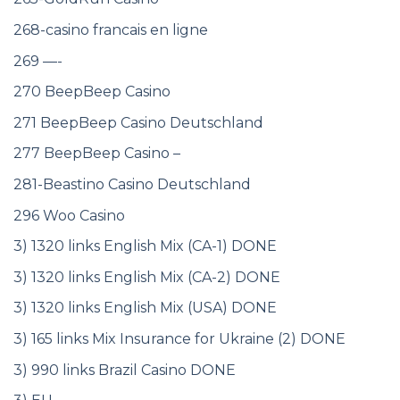
268-casino francais en ligne
269 —-
270 BeepBeep Casino
271 BeepBeep Casino Deutschland
277 BeepBeep Casino –
281-Beastino Casino Deutschland
296 Woo Casino
3) 1320 links English Mix (CA-1) DONE
3) 1320 links English Mix (CA-2) DONE
3) 1320 links English Mix (USA) DONE
3) 165 links Mix Insurance for Ukraine (2) DONE
3) 990 links Brazil Casino DONE