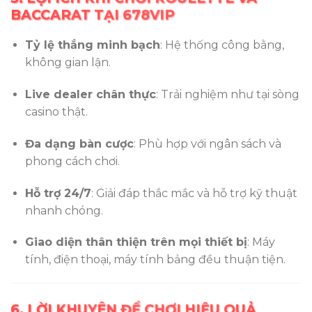
BACCARAT TẠI 678VIP
Tỷ lệ thắng minh bạch
: Hệ thống công bằng,
không gian lận.
Live dealer chân thực
: Trải nghiệm như tại sòng
casino thật.
Đa dạng bàn cược
: Phù hợp với ngân sách và
phong cách chơi.
Hỗ trợ 24/7
: Giải đáp thắc mắc và hỗ trợ kỹ thuật
nhanh chóng.
Giao diện thân thiện trên mọi thiết bị
: Máy
tính, điện thoại, máy tính bảng đều thuận tiện.
6. LỜI KHUYÊN ĐỂ CHƠI HIỆU QUẢ