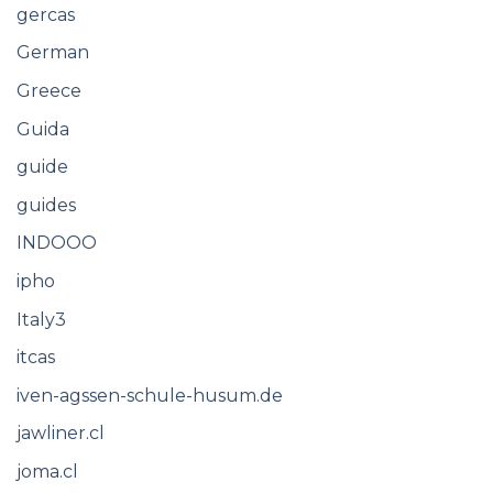
gercas
German
Greece
Guida
guide
guides
INDOOO
ipho
Italy3
itcas
iven-agssen-schule-husum.de
jawliner.cl
joma.cl