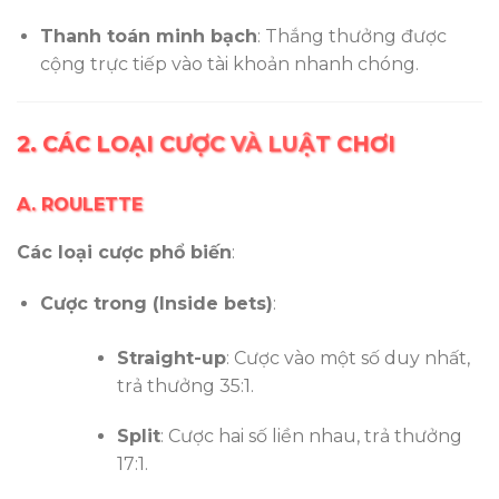
Thanh toán minh bạch
: Thắng thưởng được
cộng trực tiếp vào tài khoản nhanh chóng.
2. CÁC LOẠI CƯỢC VÀ LUẬT CHƠI
A. ROULETTE
Các loại cược phổ biến
:
Cược trong (Inside bets)
:
Straight-up
: Cược vào một số duy nhất,
trả thưởng 35:1.
Split
: Cược hai số liền nhau, trả thưởng
17:1.