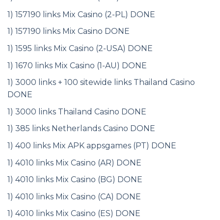
1) 157190 links Mix Casino (2-PL) DONE
1) 157190 links Mix Casino DONE
1) 1595 links Mix Casino (2-USA) DONE
1) 1670 links Mix Casino (1-AU) DONE
1) 3000 links + 100 sitewide links Thailand Casino
DONE
1) 3000 links Thailand Casino DONE
1) 385 links Netherlands Casino DONE
1) 400 links Mix APK appsgames (PT) DONE
1) 4010 links Mix Casino (AR) DONE
1) 4010 links Mix Casino (BG) DONE
1) 4010 links Mix Casino (CA) DONE
1) 4010 links Mix Casino (ES) DONE