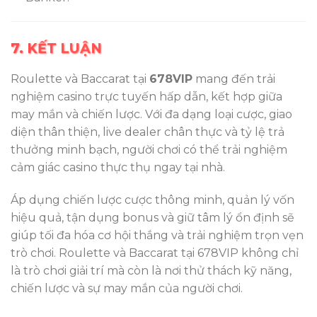
7. KẾT LUẬN
Roulette và Baccarat tại
678VIP
mang đến trải
nghiệm casino trực tuyến hấp dẫn, kết hợp giữa
may mắn và chiến lược. Với đa dạng loại cược, giao
diện thân thiện, live dealer chân thực và tỷ lệ trả
thưởng minh bạch, người chơi có thể trải nghiệm
cảm giác casino thực thụ ngay tại nhà.
Áp dụng chiến lược cược thông minh, quản lý vốn
hiệu quả, tận dụng bonus và giữ tâm lý ổn định sẽ
giúp tối đa hóa cơ hội thắng và trải nghiệm trọn vẹn
trò chơi. Roulette và Baccarat tại 678VIP không chỉ
là trò chơi giải trí mà còn là nơi thử thách kỹ năng,
chiến lược và sự may mắn của người chơi.