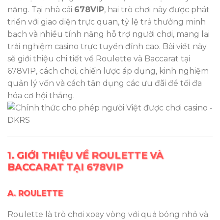
năng. Tại nhà cái
678VIP
, hai trò chơi này được phát
triển với giao diện trực quan, tỷ lệ trả thưởng minh
bạch và nhiều tính năng hỗ trợ người chơi, mang lại
trải nghiệm casino trực tuyến đỉnh cao. Bài viết này
sẽ giới thiệu chi tiết về Roulette và Baccarat tại
678VIP, cách chơi, chiến lược áp dụng, kinh nghiệm
quản lý vốn và cách tận dụng các ưu đãi để tối đa
hóa cơ hội thắng.
1. GIỚI THIỆU VỀ ROULETTE VÀ
BACCARAT TẠI 678VIP
A. ROULETTE
Roulette là trò chơi xoay vòng với quả bóng nhỏ và