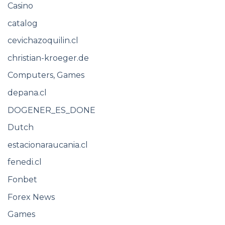
Casino
catalog
cevichazoquilin.cl
christian-kroeger.de
Computers, Games
depana.cl
DOGENER_ES_DONE
Dutch
estacionaraucania.cl
fenedi.cl
Fonbet
Forex News
Games