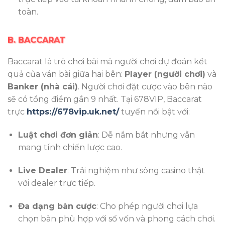
toàn.
B. BACCARAT
Baccarat là trò chơi bài mà người chơi dự đoán kết
quả của ván bài giữa hai bên:
Player (người chơi)
và
Banker (nhà cái)
. Người chơi đặt cược vào bên nào
sẽ có tổng điểm gần 9 nhất. Tại 678VIP, Baccarat
trực
https://678vip.uk.net/
tuyến nổi bật với:
Luật chơi đơn giản
: Dễ nắm bắt nhưng vẫn
mang tính chiến lược cao.
Live Dealer
: Trải nghiệm như sòng casino thật
với dealer trực tiếp.
Đa dạng bàn cược
: Cho phép người chơi lựa
chọn bàn phù hợp với số vốn và phong cách chơi.