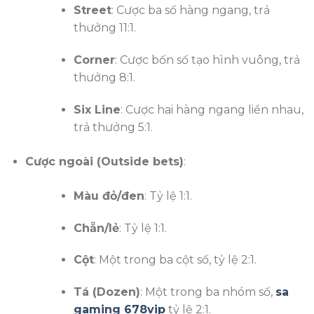
Street
: Cược ba số hàng ngang, trả
thưởng 11:1.
Corner
: Cược bốn số tạo hình vuông, trả
thưởng 8:1.
Six Line
: Cược hai hàng ngang liền nhau,
trả thưởng 5:1.
Cược ngoài (Outside bets)
:
Màu đỏ/đen
: Tỷ lệ 1:1.
Chẵn/lẻ
: Tỷ lệ 1:1.
Cột
: Một trong ba cột số, tỷ lệ 2:1.
Tá (Dozen)
: Một trong ba nhóm số,
sa
gaming 678vip
tỷ lệ 2:1.