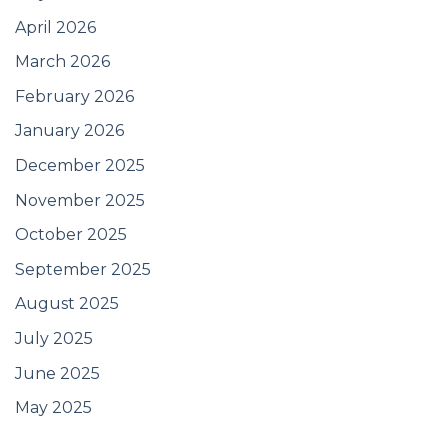
April 2026
March 2026
February 2026
January 2026
December 2025
November 2025
October 2025
September 2025
August 2025
July 2025
June 2025
May 2025