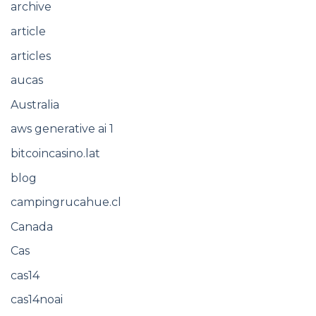
archive
article
articles
aucas
Australia
aws generative ai 1
bitcoincasino.lat
blog
campingrucahue.cl
Canada
Cas
cas14
cas14noai