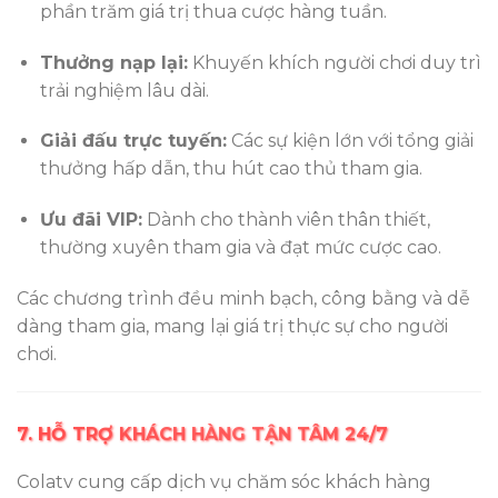
phần trăm giá trị thua cược hàng tuần.
Thưởng nạp lại:
Khuyến khích người chơi duy trì
trải nghiệm lâu dài.
Giải đấu trực tuyến:
Các sự kiện lớn với tổng giải
thưởng hấp dẫn, thu hút cao thủ tham gia.
Ưu đãi VIP:
Dành cho thành viên thân thiết,
thường xuyên tham gia và đạt mức cược cao.
Các chương trình đều minh bạch, công bằng và dễ
dàng tham gia, mang lại giá trị thực sự cho người
chơi.
7. HỖ TRỢ KHÁCH HÀNG TẬN TÂM 24/7
Colatv cung cấp dịch vụ chăm sóc khách hàng