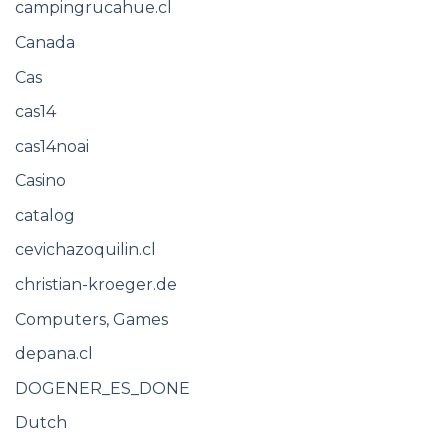
campingrucahue.cl
Canada
Cas
cas14
cas14noai
Casino
catalog
cevichazoquilin.cl
christian-kroeger.de
Computers, Games
depana.cl
DOGENER_ES_DONE
Dutch