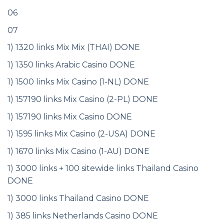
06
07
1) 1320 links Mix Mix (THAI) DONE
1) 1350 links Arabic Casino DONE
1) 1500 links Mix Casino (1-NL) DONE
1) 157190 links Mix Casino (2-PL) DONE
1) 157190 links Mix Casino DONE
1) 1595 links Mix Casino (2-USA) DONE
1) 1670 links Mix Casino (1-AU) DONE
1) 3000 links + 100 sitewide links Thailand Casino
DONE
1) 3000 links Thailand Casino DONE
1) 385 links Netherlands Casino DONE