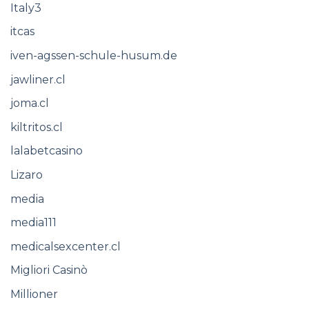
Italy3
itcas
iven-agssen-schule-husum.de
jawliner.cl
joma.cl
kiltritos.cl
lalabetcasino
Lizaro
media
media111
medicalsexcenter.cl
Migliori Casinò
Millioner