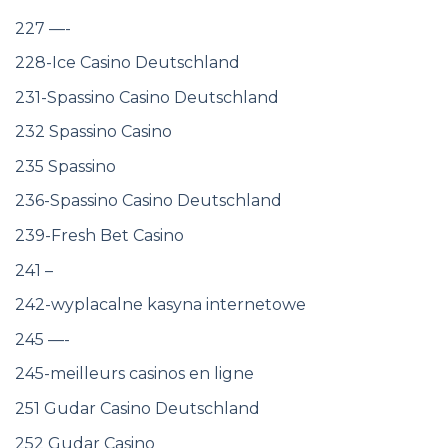
227 —-
228-Ice Casino Deutschland
231-Spassino Casino Deutschland
232 Spassino Casino
235 Spassino
236-Spassino Casino Deutschland
239-Fresh Bet Casino
241 –
242-wyplacalne kasyna internetowe
245 —-
245-meilleurs casinos en ligne
251 Gudar Casino Deutschland
252 Gudar Casino