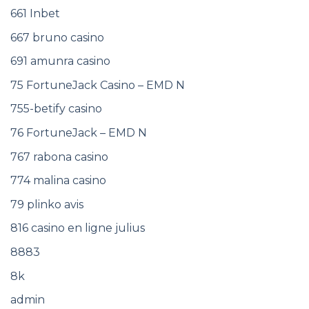
661 Inbet
667 bruno casino
691 amunra casino
75 FortuneJack Casino – EMD N
755-betify casino
76 FortuneJack – EMD N
767 rabona casino
774 malina casino
79 plinko avis
816 casino en ligne julius
8883
8k
admin