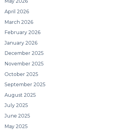
May 2026
April 2026
March 2026
February 2026
January 2026
December 2025
November 2025
October 2025
September 2025
August 2025
July 2025
June 2025
May 2025