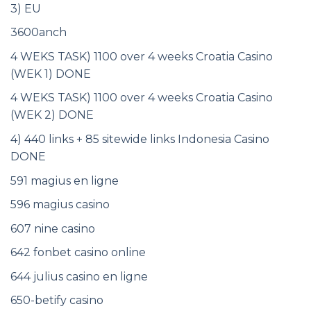
3) EU
3600anch
4 WEKS TASK) 1100 over 4 weeks Croatia Casino
(WEK 1) DONE
4 WEKS TASK) 1100 over 4 weeks Croatia Casino
(WEK 2) DONE
4) 440 links + 85 sitewide links Indonesia Casino
DONE
591 magius en ligne
596 magius casino
607 nine casino
642 fonbet casino online
644 julius casino en ligne
650-betify casino