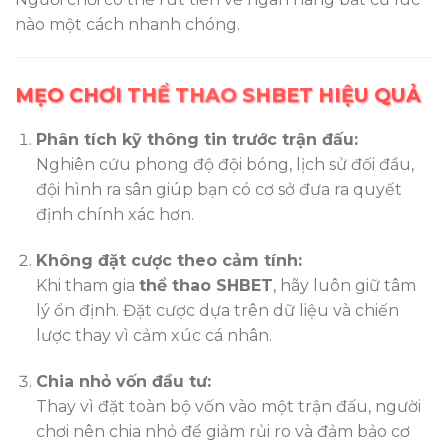
nào một cách nhanh chóng.
MẸO CHƠI THỂ THAO SHBET HIỆU QUẢ
Phân tích kỹ thông tin trước trận đấu:
Nghiên cứu phong độ đội bóng, lịch sử đối đầu,
đội hình ra sân giúp bạn có cơ sở đưa ra quyết
định chính xác hơn.
Không đặt cược theo cảm tính:
Khi tham gia
thể thao SHBET
, hãy luôn giữ tâm
lý ổn định. Đặt cược dựa trên dữ liệu và chiến
lược thay vì cảm xúc cá nhân.
Chia nhỏ vốn đầu tư:
Thay vì đặt toàn bộ vốn vào một trận đấu, người
chơi nên chia nhỏ để giảm rủi ro và đảm bảo cơ