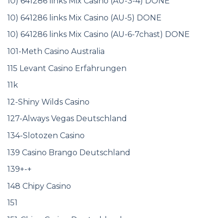
10) 641286 links Mix Casino (AU-3-4) DONE
10) 641286 links Mix Casino (AU-5) DONE
10) 641286 links Mix Casino (AU-6-7chast) DONE
101-Meth Casino Australia
115 Levant Casino Erfahrungen
11k
12-Shiny Wilds Casino
127-Always Vegas Deutschland
134-Slotozen Casino
139 Casino Brango Deutschland
139+-+
148 Chipy Casino
151