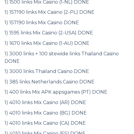
1) 1500 links Mix Casino (1-NL) DONE
1) 157190 links Mix Casino (2-PL) DONE
1) 157190 links Mix Casino DONE
1) 1595 links Mix Casino (2-USA) DONE
1) 1670 links Mix Casino (1-AU) DONE
1) 3000 links + 100 sitewide links Thailand Casino
DONE
1) 3000 links Thailand Casino DONE
1) 385 links Netherlands Casino DONE
1) 400 links Mix APK appsgames (PT) DONE
1) 4010 links Mix Casino (AR) DONE
1) 4010 links Mix Casino (BG) DONE
1) 4010 links Mix Casino (CA) DONE
1) 4010 links Mix Casino (ES) DONE