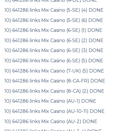
10) 641286 links Mix Casino (4-DE) DONE
10) 641286 links Mix Casino (5-SE) (4) DONE
10) 641286 links Mix Casino (5-SE) (6) DONE
10) 641286 links Mix Casino (6-SE) (1) DONE
10) 641286 links Mix Casino (6-SE) (2) DONE
10) 641286 links Mix Casino (6-SE) (3) DONE
10) 641286 links Mix Casino (6-SE) (5) DONE
10) 641286 links Mix Casino (7-UK) (5) DONE
10) 641286 links Mix Casino (8-CA-FR) DONE
10) 641286 links Mix Casino (8-CA) (2) DONE
10) 641286 links Mix Casino (AU-1) DONE
10) 641286 links Mix Casino (AU-10-11) DONE
10) 641286 links Mix Casino (AU-2) DONE