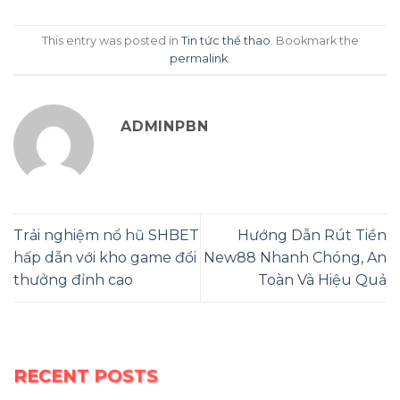
This entry was posted in
Tin tức thể thao
. Bookmark the
permalink
.
ADMINPBN
Trải nghiệm nổ hũ SHBET
Hướng Dẫn Rút Tiền
hấp dẫn với kho game đổi
New88 Nhanh Chóng, An
thưởng đỉnh cao
Toàn Và Hiệu Quả
RECENT POSTS