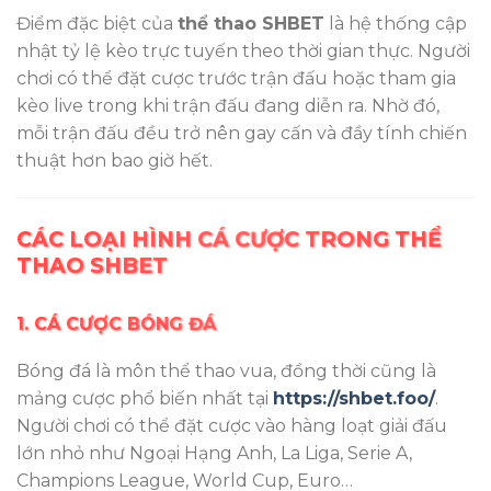
Điểm đặc biệt của
thể thao SHBET
là hệ thống cập
nhật tỷ lệ kèo trực tuyến theo thời gian thực. Người
chơi có thể đặt cược trước trận đấu hoặc tham gia
kèo live trong khi trận đấu đang diễn ra. Nhờ đó,
mỗi trận đấu đều trở nên gay cấn và đầy tính chiến
thuật hơn bao giờ hết.
CÁC LOẠI HÌNH CÁ CƯỢC TRONG THỂ
THAO SHBET
1. CÁ CƯỢC BÓNG ĐÁ
Bóng đá là môn thể thao vua, đồng thời cũng là
mảng cược phổ biến nhất tại
https://shbet.foo/
.
Người chơi có thể đặt cược vào hàng loạt giải đấu
lớn nhỏ như Ngoại Hạng Anh, La Liga, Serie A,
Champions League, World Cup, Euro…