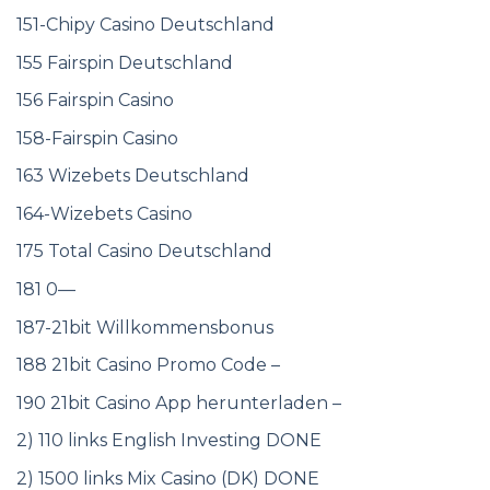
151-Chipy Casino Deutschland
155 Fairspin Deutschland
156 Fairspin Casino
158-Fairspin Casino
163 Wizebets Deutschland
164-Wizebets Casino
175 Total Casino Deutschland
181 0—
187-21bit Willkommensbonus
188 21bit Casino Promo Code –
190 21bit Casino App herunterladen –
2) 110 links English Investing DONE
2) 1500 links Mix Casino (DK) DONE