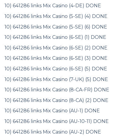
10) 641286 links Mix Casino (4-DE) DONE
10) 641286 links Mix Casino (5-SE) (4) DONE
10) 641286 links Mix Casino (5-SE) (6) DONE
10) 641286 links Mix Casino (6-SE) (1) DONE
10) 641286 links Mix Casino (6-SE) (2) DONE
10) 641286 links Mix Casino (6-SE) (3) DONE
10) 641286 links Mix Casino (6-SE) (5) DONE
10) 641286 links Mix Casino (7-UK) (5) DONE
10) 641286 links Mix Casino (8-CA-FR) DONE
10) 641286 links Mix Casino (8-CA) (2) DONE
10) 641286 links Mix Casino (AU-1) DONE
10) 641286 links Mix Casino (AU-10-11) DONE
10) 641286 links Mix Casino (AU-2) DONE