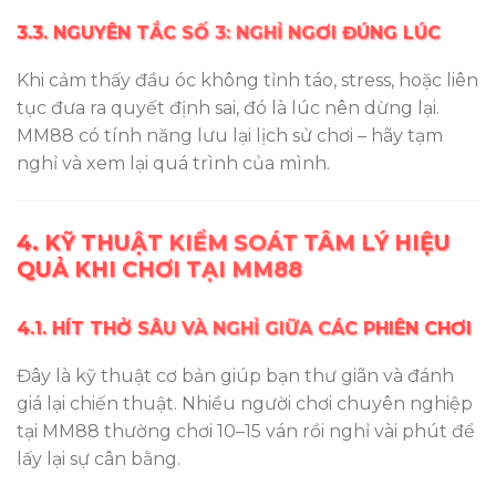
3.3. NGUYÊN TẮC SỐ 3: NGHỈ NGƠI ĐÚNG LÚC
Khi cảm thấy đầu óc không tỉnh táo, stress, hoặc liên
tục đưa ra quyết định sai, đó là lúc nên dừng lại.
MM88 có tính năng lưu lại lịch sử chơi – hãy tạm
nghỉ và xem lại quá trình của mình.
4. KỸ THUẬT KIỂM SOÁT TÂM LÝ HIỆU
QUẢ KHI CHƠI TẠI MM88
4.1. HÍT THỞ SÂU VÀ NGHỈ GIỮA CÁC PHIÊN CHƠI
Đây là kỹ thuật cơ bản giúp bạn thư giãn và đánh
giá lại chiến thuật. Nhiều người chơi chuyên nghiệp
tại MM88 thường chơi 10–15 ván rồi nghỉ vài phút để
lấy lại sự cân bằng.