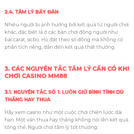
2.4. TÂM LÝ BẦY ĐÀN
Nhiều người bị ảnh hưởng bởi kết quả từ người chơi
khác, đặc biệt là ở các bàn chơi đông người như
baccarat, sicbo. Họ đặt theo số đông mà không có
phân tích riêng, dẫn đến kết quả thất thường.
3. CÁC NGUYÊN TẮC TÂM LÝ CẦN CÓ KHI
CHƠI CASINO MM88
3.1. NGUYÊN TẮC SỐ 1: LUÔN GIỮ BÌNH TĨNH DÙ
THẮNG HAY THUA
Hãy xem casino như một cuộc chơi chiến lược dài
hạn. Một ván thua hay thắng không nói lên kết quả
tổng thể. Người chơi tâm lý tốt thường: