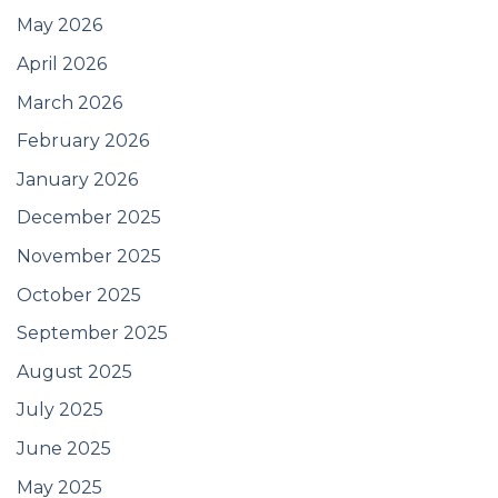
May 2026
April 2026
March 2026
February 2026
January 2026
December 2025
November 2025
October 2025
September 2025
August 2025
July 2025
June 2025
May 2025