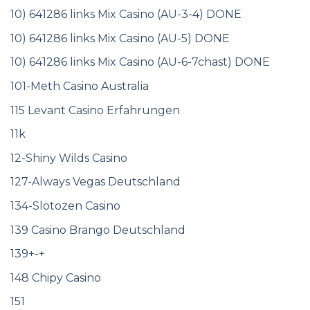
10) 641286 links Mix Casino (AU-3-4) DONE
10) 641286 links Mix Casino (AU-5) DONE
10) 641286 links Mix Casino (AU-6-7chast) DONE
101-Meth Casino Australia
115 Levant Casino Erfahrungen
11k
12-Shiny Wilds Casino
127-Always Vegas Deutschland
134-Slotozen Casino
139 Casino Brango Deutschland
139+-+
148 Chipy Casino
151