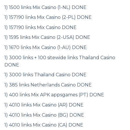
1) 1500 links Mix Casino (1-NL) DONE
1) 157190 links Mix Casino (2-PL) DONE
1) 157190 links Mix Casino DONE
1) 1595 links Mix Casino (2-USA) DONE
1) 1670 links Mix Casino (1-AU) DONE
1) 3000 links + 100 sitewide links Thailand Casino
DONE
1) 3000 links Thailand Casino DONE
1) 385 links Netherlands Casino DONE
1) 400 links Mix APK appsgames (PT) DONE
1) 4010 links Mix Casino (AR) DONE
1) 4010 links Mix Casino (BG) DONE
1) 4010 links Mix Casino (CA) DONE