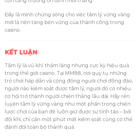
còn tăng trưởng ổn định mỗi tháng.”
Đây là minh chứng sống cho việc tâm lý vững vàng
mới là nền tảng bền vững của thành công trong
casino.
KẾT LUẬN
Tâm lý là vũ khí thầm lặng nhưng cực kỳ hiệu quả
trong thế giới casino. Tại MM88, nơi quy tụ những
trò chơi hấp dẫn và cộng đồng người chơi đông đảo,
người nào kiểm soát được tâm lý, người đó có nhiều
cơ hội trở thành người chiến thắng lâu dài. Hãy rèn
luyện tâm lý vững vàng như một phần trong chiến
lược chơi của bạn để luôn giữ được sự tỉnh táo – bởi
đôi khi, chỉ cần một phút mất kiểm soát cũng có thể
đánh đổi toàn bộ thành quả.