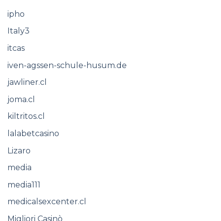
ipho
Italy3
itcas
iven-agssen-schule-husum.de
jawliner.cl
joma.cl
kiltritos.cl
lalabetcasino
Lizaro
media
media111
medicalsexcenter.cl
Migliori Casinò