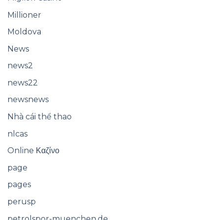
Millioner
Moldova
News
news2
news22
newsnews
Nhà cái thể thao
nlcas
Online Καζίνο
page
pages
perusp
petrolspor-muenchen.de