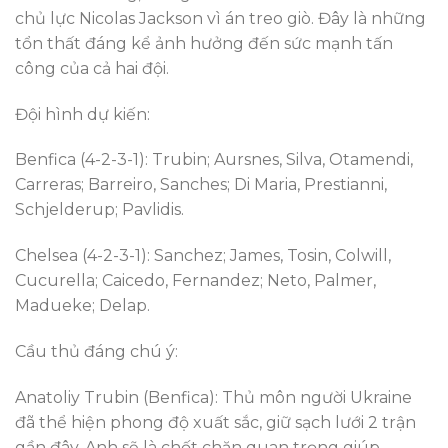
chủ lực Nicolas Jackson vì án treo giò. Đây là những
tổn thất đáng kể ảnh hưởng đến sức mạnh tấn
công của cả hai đội.
Đội hình dự kiến:
Benfica (4-2-3-1): Trubin; Aursnes, Silva, Otamendi,
Carreras; Barreiro, Sanches; Di Maria, Prestianni,
Schjelderup; Pavlidis.
Chelsea (4-2-3-1): Sanchez; James, Tosin, Colwill,
Cucurella; Caicedo, Fernandez; Neto, Palmer,
Madueke; Delap.
Cầu thủ đáng chú ý:
Anatoliy Trubin (Benfica): Thủ môn người Ukraine
đã thể hiện phong độ xuất sắc, giữ sạch lưới 2 trận
gần đây. Anh sẽ là chốt chặn quan trọng giúp