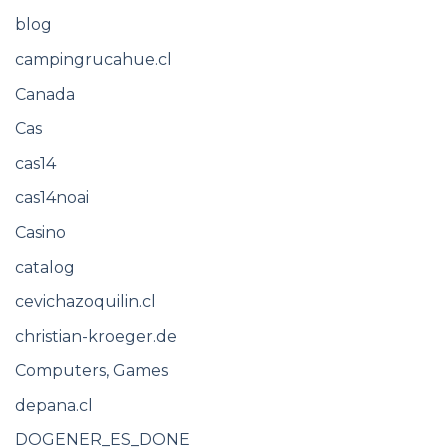
blog
campingrucahue.cl
Canada
Cas
cas14
cas14noai
Casino
catalog
cevichazoquilin.cl
christian-kroeger.de
Computers, Games
depana.cl
DOGENER_ES_DONE