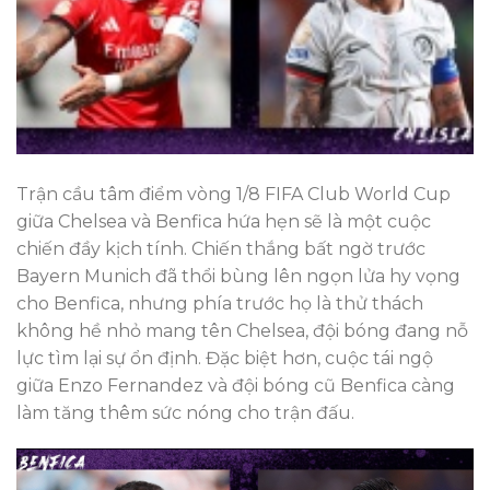
Trận cầu tâm điểm vòng 1/8 FIFA Club World Cup
giữa Chelsea và Benfica hứa hẹn sẽ là một cuộc
chiến đầy kịch tính. Chiến thắng bất ngờ trước
Bayern Munich đã thổi bùng lên ngọn lửa hy vọng
cho Benfica, nhưng phía trước họ là thử thách
không hề nhỏ mang tên Chelsea, đội bóng đang nỗ
lực tìm lại sự ổn định. Đặc biệt hơn, cuộc tái ngộ
giữa Enzo Fernandez và đội bóng cũ Benfica càng
làm tăng thêm sức nóng cho trận đấu.