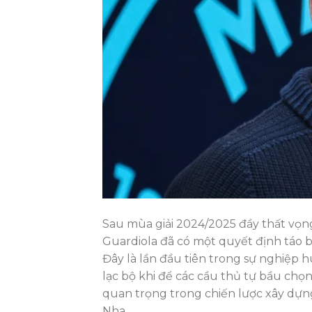
Sau mùa giải 2024/2025 đầy thất vọng
Guardiola đã có một quyết định táo b
Đây là lần đầu tiên trong sự nghiệp 
lạc bộ khi để các cầu thủ tự bầu ch
quan trọng trong chiến lược xây dựng
Nha.