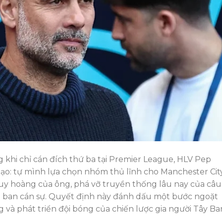
 khi chỉ cán đích thứ ba tại Premier League, HLV Pep
ạo: tự mình lựa chọn nhóm thủ lĩnh cho Manchester City
huy hoàng của ông, phá vỡ truyền thống lâu nay của câu
ọn ban cán sự. Quyết định này đánh dấu một bước ngoặt
 và phát triển đội bóng của chiến lược gia người Tây Ba