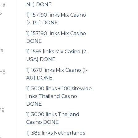
NL) DONE
 là
o
1) 157190 links Mix Casino
(2-PL) DONE
1) 157190 links Mix Casino
DONE
ựa
1) 1595 links Mix Casino (2-
USA) DONE
1) 1670 links Mix Casino (1-
mộ.
AU) DONE
1) 3000 links + 100 sitewide
links Thailand Casino
DONE
ng
1) 3000 links Thailand
Casino DONE
1) 385 links Netherlands