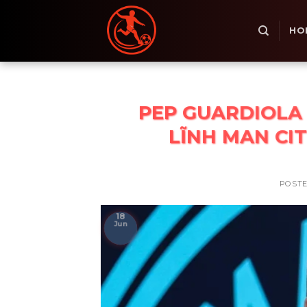
Skip
to
HO
content
PEP GUARDIOLA 
LĨNH MAN CI
POST
18
Jun