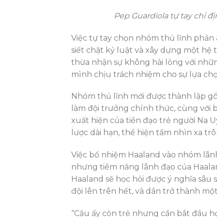
Pep Guardiola tự tay chỉ đ
Việc tự tay chọn nhóm thủ lĩnh phản
siết chặt kỷ luật và xây dựng một hệ
thừa nhận sự không hài lòng với những
mình chịu trách nhiệm cho sự lựa chọ
Nhóm thủ lĩnh mới được thành lập gồ
làm đội trưởng chính thức, cùng với b
xuất hiện của tiền đạo trẻ người Na 
lược dài hạn, thể hiện tầm nhìn xa tr
Việc bổ nhiệm Haaland vào nhóm lãnh
nhưng tiềm năng lãnh đạo của Haalan
Haaland sẽ học hỏi được ý nghĩa sâu sắ
đội lên trên hết, và dần trở thành một
“Cậu ấy còn trẻ nhưng cần bắt đầu họ