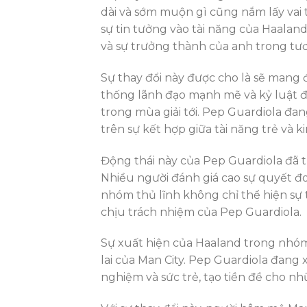
dài và sớm muộn gì cũng nắm lấy vai t
sự tin tưởng vào tài năng của Haaland
và sự trưởng thành của anh trong tươ
Sự thay đổi này được cho là sẽ mang 
thống lãnh đạo mạnh mẽ và kỷ luật đư
trong mùa giải tới. Pep Guardiola đ
trên sự kết hợp giữa tài năng trẻ và 
Động thái này của Pep Guardiola đã t
Nhiều người đánh giá cao sự quyết đo
nhóm thủ lĩnh không chỉ thể hiện sự 
chịu trách nhiệm của Pep Guardiola.
Sự xuất hiện của Haaland trong nhó
lai của Man City. Pep Guardiola đang 
nghiệm và sức trẻ, tạo tiền đề cho n