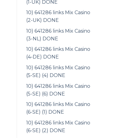
(1-UK) DONE
10) 641286 links Mix Casino
(2-UK) DONE
10) 641286 links Mix Casino
(3-NL) DONE
10) 641286 links Mix Casino
(4-DE) DONE
10) 641286 links Mix Casino
(5-SE) (4) DONE
10) 641286 links Mix Casino
(5-SE) (6) DONE
10) 641286 links Mix Casino
(6-SE) (1) DONE
10) 641286 links Mix Casino
(6-SE) (2) DONE