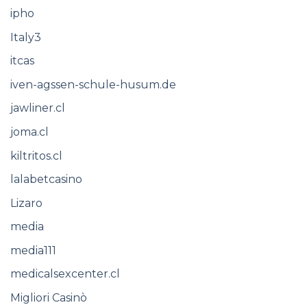
ipho
Italy3
itcas
iven-agssen-schule-husum.de
jawliner.cl
joma.cl
kiltritos.cl
lalabetcasino
Lizaro
media
media111
medicalsexcenter.cl
Migliori Casinò