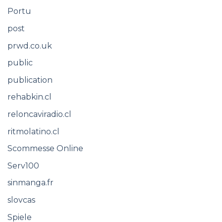
Portu
post
prwd.co.uk
public
publication
rehabkin.cl
reloncaviradio.cl
ritmolatino.cl
Scommesse Online
Serv100
sinmanga.fr
slovcas
Spiele