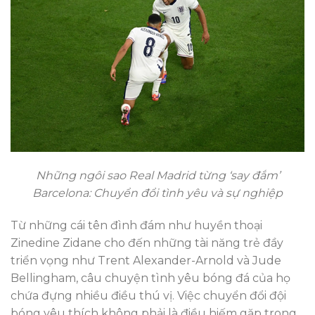
Những ngôi sao Real Madrid từng ‘say đắm’
Barcelona: Chuyển đổi tình yêu và sự nghiệp
Từ những cái tên đình đám như huyền thoại
Zinedine Zidane cho đến những tài năng trẻ đầy
triển vọng như Trent Alexander-Arnold và Jude
Bellingham, câu chuyện tình yêu bóng đá của họ
chứa đựng nhiều điều thú vị. Việc chuyển đổi đội
bóng yêu thích không phải là điều hiếm gặp trong