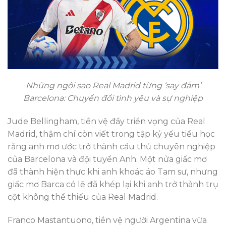
Những ngôi sao Real Madrid từng ‘say đắm’
Barcelona: Chuyển đổi tình yêu và sự nghiệp
Jude Bellingham, tiền vệ đầy triển vọng của Real
Madrid, thậm chí còn viết trong tập kỷ yếu tiểu học
rằng anh mơ ước trở thành cầu thủ chuyên nghiệp
của Barcelona và đội tuyển Anh. Một nửa giấc mơ
đã thành hiện thực khi anh khoác áo Tam sư, nhưng
giấc mơ Barca có lẽ đã khép lại khi anh trở thành trụ
cột không thể thiếu của Real Madrid.
Franco Mastantuono, tiền vệ người Argentina vừa