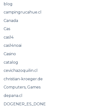
blog
campingrucahue.cl
Canada
Cas
cas14
cas14noai
Casino
catalog
cevichazoquilin.cl
christian-kroeger.de
Computers, Games
depana.cl
DOGENER_ES_DONE