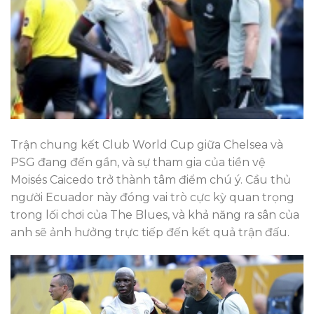
Trận chung kết Club World Cup giữa Chelsea và
PSG đang đến gần, và sự tham gia của tiền vệ
Moisés Caicedo trở thành tâm điểm chú ý. Cầu thủ
người Ecuador này đóng vai trò cực kỳ quan trọng
trong lối chơi của The Blues, và khả năng ra sân của
anh sẽ ảnh hưởng trực tiếp đến kết quả trận đấu.