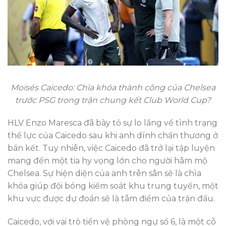
Moisés Caicedo: Chìa khóa thành công của Chelsea
trước PSG trong trận chung kết Club World Cup?
HLV Enzo Maresca đã bày tỏ sự lo lắng về tình trạng
thể lực của Caicedo sau khi anh dính chấn thương ở
bán kết. Tuy nhiên, việc Caicedo đã trở lại tập luyện
mang đến một tia hy vọng lớn cho người hâm mộ
Chelsea. Sự hiện diện của anh trên sân sẽ là chìa
khóa giúp đội bóng kiểm soát khu trung tuyến, một
khu vực được dự đoán sẽ là tâm điểm của trận đấu.
Caicedo, với vai trò tiền vệ phòng ngự số 6, là một cỗ