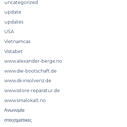
uncategorized
update
updates
USA
Vietnamcas
Vistabet
www.alexander-berge.no
www.die-bootschaft.de
www.dii-insolvenz.de
www.istore-reparatur.de
www.smalokalt.no
Ανωνυμία
στοιχηματικες