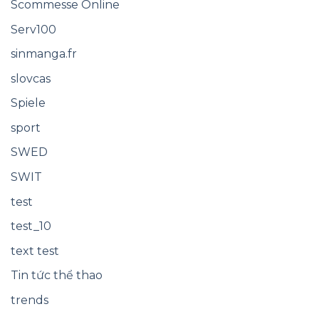
Scommesse Online
Serv100
sinmanga.fr
slovcas
Spiele
sport
SWED
SWIT
test
test_10
text test
Tin tức thể thao
trends