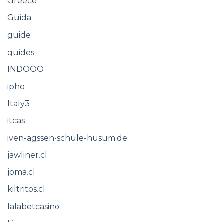
Greece
Guida
guide
guides
INDOOO
ipho
Italy3
itcas
iven-agssen-schule-husum.de
jawliner.cl
joma.cl
kiltritos.cl
lalabetcasino