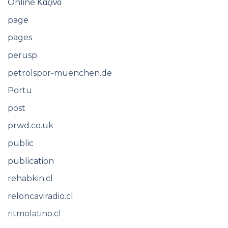
Online Καζίνο
page
pages
perusp
petrolspor-muenchen.de
Portu
post
prwd.co.uk
public
publication
rehabkin.cl
reloncaviradio.cl
ritmolatino.cl