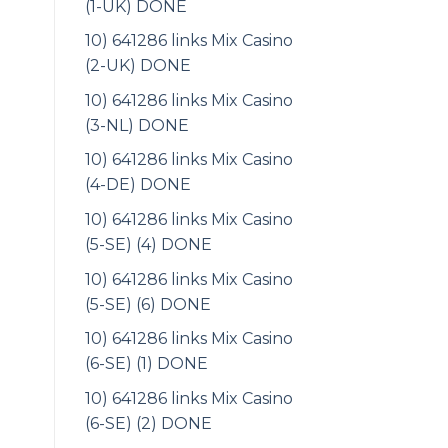
(1-UK) DONE
10) 641286 links Mix Casino
(2-UK) DONE
10) 641286 links Mix Casino
(3-NL) DONE
10) 641286 links Mix Casino
(4-DE) DONE
10) 641286 links Mix Casino
(5-SE) (4) DONE
10) 641286 links Mix Casino
(5-SE) (6) DONE
10) 641286 links Mix Casino
(6-SE) (1) DONE
10) 641286 links Mix Casino
(6-SE) (2) DONE