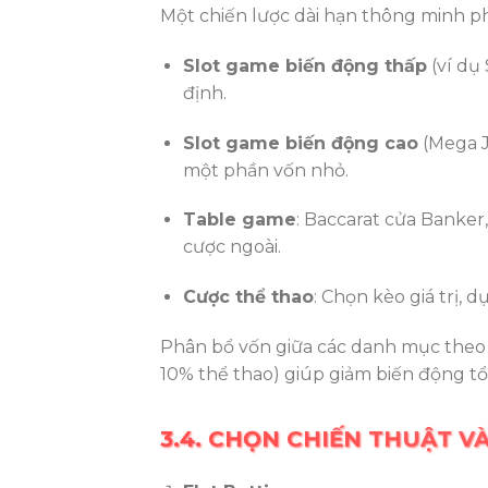
Một chiến lược dài hạn thông minh ph
Slot game biến động thấp
(ví dụ 
định.
Slot game biến động cao
(Mega J
một phần vốn nhỏ.
Table game
: Baccarat cửa Banker,
cược ngoài.
Cược thể thao
: Chọn kèo giá trị, 
Phân bổ vốn giữa các danh mục theo tỷ
10% thể thao) giúp giảm biến động tổ
3.4. CHỌN CHIẾN THUẬT V