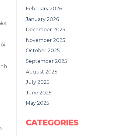
February 2026
January 2026
iên
December 2025
November 2025
ỗi
October 2025
September 2025
ánh
August 2025
July 2025
c
June 2025
May 2025
CATEGORIES
o