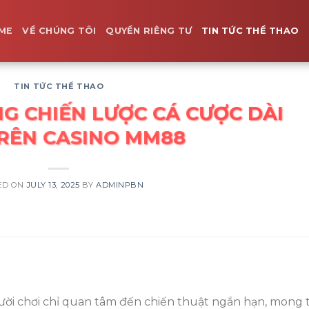
ME
VỀ CHÚNG TÔI
QUYỀN RIÊNG TƯ
TIN TỨC THỂ THAO
TIN TỨC THỂ THAO
G CHIẾN LƯỢC CÁ CƯỢC DÀI
RÊN CASINO MM88
ED ON
JULY 13, 2025
BY
ADMINPBN
gười chơi chỉ quan tâm đến chiến thuật ngắn hạn, mong 