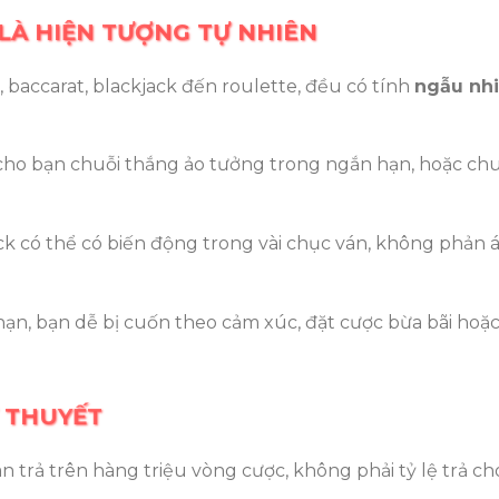
 LÀ HIỆN TƯỢNG TỰ NHIÊN
, baccarat, blackjack đến roulette, đều có tính
ngẫu nh
 cho bạn chuỗi thắng ảo tưởng trong ngắn hạn, hoặc chu
ack có thể có biến động trong vài chục ván, không phản 
ạn, bạn dễ bị cuốn theo cảm xúc, đặt cược bừa bãi hoặ
Ý THUYẾT
àn trả trên hàng triệu vòng cược, không phải tỷ lệ trả ch