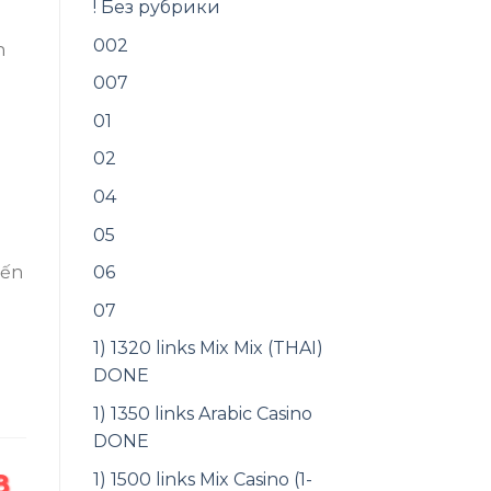
! Без рубрики
002
h
007
01
02
04
05
yến
06
07
1) 1320 links Mix Mix (THAI)
DONE
1) 1350 links Arabic Casino
DONE
8
1) 1500 links Mix Casino (1-