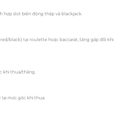
h hợp slot biến động thấp và blackjack.
red/black) tại roulette hoặc baccarat, tăng gấp đôi khi
 khi thua/thắng.
 lại mức gốc khi thua.