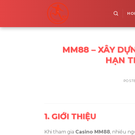
Skip
to
HO
content
MM88 – XÂY DỰN
HẠN T
POST
1. GIỚI THIỆU
Khi tham gia
Casino MM88
, nhiều n