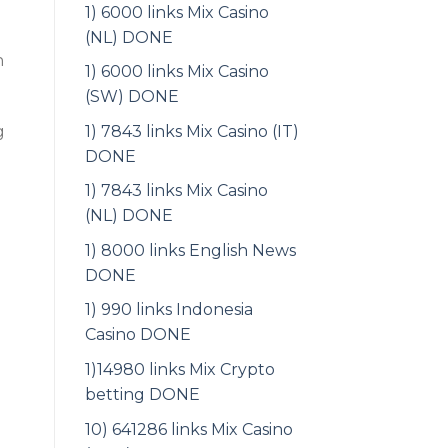
1) 6000 links Mix Casino
(NL) DONE
n
1) 6000 links Mix Casino
(SW) DONE
g
1) 7843 links Mix Casino (IT)
DONE
1) 7843 links Mix Casino
(NL) DONE
1) 8000 links English News
DONE
1) 990 links Indonesia
Casino DONE
1)14980 links Mix Crypto
betting DONE
10) 641286 links Mix Casino