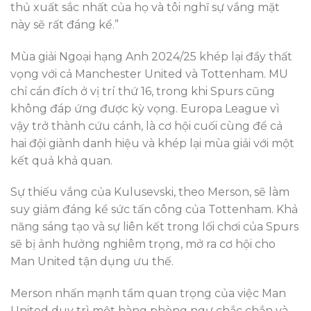
thủ xuất sắc nhất của họ và tôi nghĩ sự vắng mặt
này sẽ rất đáng kể.”
Mùa giải Ngoại hạng Anh 2024/25 khép lại đầy thất
vọng với cả Manchester United và Tottenham. MU
chỉ cán đích ở vị trí thứ 16, trong khi Spurs cũng
không đáp ứng được kỳ vọng. Europa League vì
vậy trở thành cứu cánh, là cơ hội cuối cùng để cả
hai đội giành danh hiệu và khép lại mùa giải với một
kết quả khả quan.
Sự thiếu vắng của Kulusevski, theo Merson, sẽ làm
suy giảm đáng kể sức tấn công của Tottenham. Khả
năng sáng tạo và sự liên kết trong lối chơi của Spurs
sẽ bị ảnh hưởng nghiêm trọng, mở ra cơ hội cho
Man United tận dụng ưu thế.
Merson nhấn mạnh tầm quan trọng của việc Man
United duy trì một hàng phòng ngự chắc chắn và