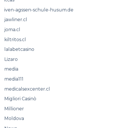
iven-agssen-schule-husum.de
jawliner.cl
joma.cl
kiltritos.cl
lalabetcasino
Lizaro
media
media111
medicalsexcenter.cl
Migliori Casinò
Millioner
Moldova