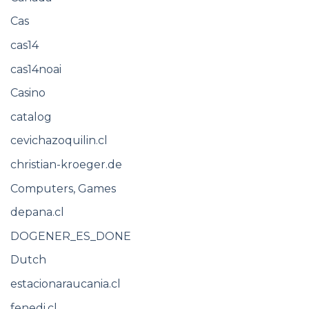
Cas
cas14
cas14noai
Casino
catalog
cevichazoquilin.cl
christian-kroeger.de
Computers, Games
depana.cl
DOGENER_ES_DONE
Dutch
estacionaraucania.cl
fenedi.cl