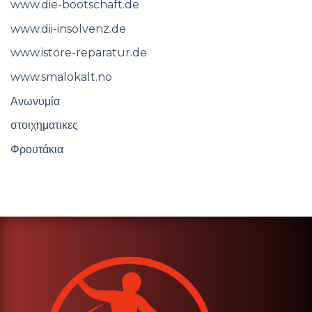
www.die-bootschaft.de
www.dii-insolvenz.de
www.istore-reparatur.de
www.smalokalt.no
Ανωνυμία
στοιχηματικες
Φρουτάκια