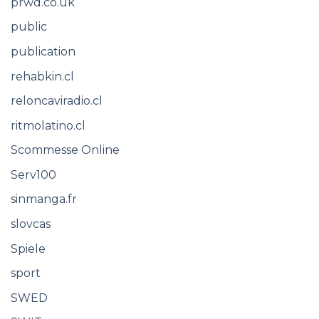
prwd.co.uk
public
publication
rehabkin.cl
reloncaviradio.cl
ritmolatino.cl
Scommesse Online
Serv100
sinmanga.fr
slovcas
Spiele
sport
SWED