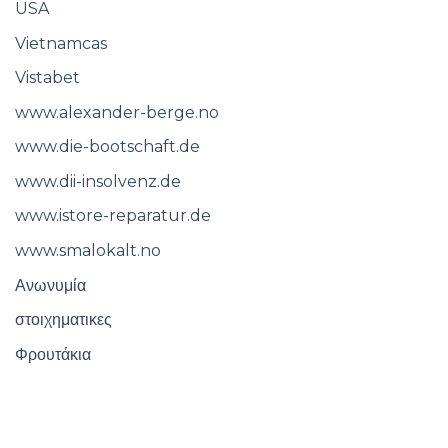
USA
Vietnamcas
Vistabet
www.alexander-berge.no
www.die-bootschaft.de
www.dii-insolvenz.de
www.istore-reparatur.de
www.smalokalt.no
Ανωνυμία
στοιχηματικες
Φρουτάκια