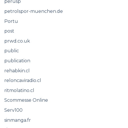
perusp
petrolspor-muenchen.de
Portu
post
prwd.co.uk
public
publication
rehabkin.cl
reloncaviradio.cl
ritmolatino.cl
Scommesse Online
Serv100
sinmanga.fr