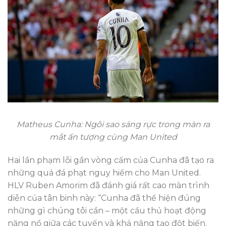
Matheus Cunha: Ngôi sao sáng rực trong màn ra
mắt ấn tượng cùng Man United
Hai lần phạm lỗi gần vòng cấm của Cunha đã tạo ra
những quả đá phạt nguy hiểm cho Man United.
HLV Ruben Amorim đã đánh giá rất cao màn trình
diễn của tân binh này: “Cunha đã thể hiện đúng
những gì chúng tôi cần – một cầu thủ hoạt động
năng nổ giữa các tuyến và khả năng tạo đột biến.