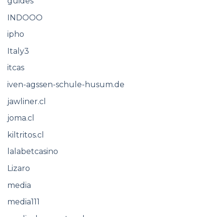
guides
INDOOO
ipho
Italy3
itcas
iven-agssen-schule-husum.de
jawliner.cl
joma.cl
kiltritos.cl
lalabetcasino
Lizaro
media
media111