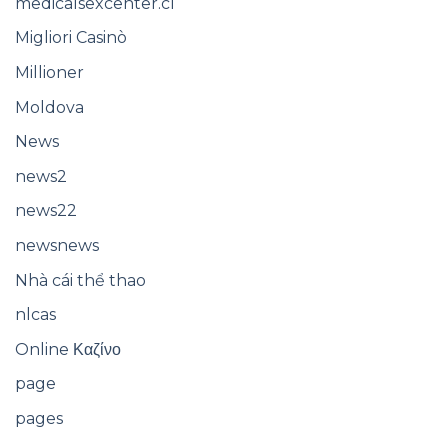
medicalsexcenter.cl
Migliori Casinò
Millioner
Moldova
News
news2
news22
newsnews
Nhà cái thể thao
nlcas
Online Καζίνο
page
pages