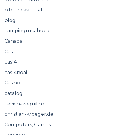
bitcoincasino.lat
blog
campingrucahue.cl
Canada
Cas
cas14
cas14noai
Casino
catalog
cevichazoquilin.cl
christian-kroeger.de
Computers, Games
depana.cl