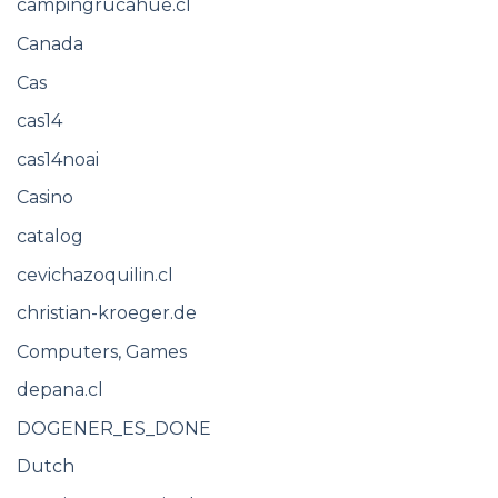
campingrucahue.cl
Canada
Cas
cas14
cas14noai
Casino
catalog
cevichazoquilin.cl
christian-kroeger.de
Computers, Games
depana.cl
DOGENER_ES_DONE
Dutch