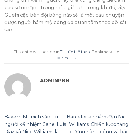
chóng tìm kiếm người thay thế xứng đáng để đảm
bảo sự ổn định trong mùa giải tới. Trong khi đó, việc
Guehi cập bến đội bóng nào sẽ là một câu chuyện
được người hâm mộ bóng đá quan tâm theo dõi sát
sao.
This entry was posted in
Tin tức thể thao
. Bookmark the
permalink
.
ADMINPBN
Bayern Munich săn tìm
Barcelona nhắm đến Nico
người kế nhiệm Sane: Luis
Williams: Chiến lược tăng
Diaz và Nico Williams là
cường hàng công và bác