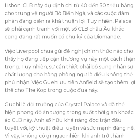
Lisbon. CLB này dự định chi từ 40 đến 50 triệu bảng
cho trung vệ người Bờ Biển Ngà, và các cuộc đàm
phán đang diễn ra khá thuận lợi. Tuy nhiên, Palace
sẽ phải cạnh tranh với một số CLB châu Âu khác
cũng đang rất muốn có chữ ký của Diomande.
Việc Liverpool chưa gửi đề nghị chính thức nào cho
thấy họ đang tiếp cận thương vụ này một cách thận
trọng. Tuy nhiên, sự cần thiết phải bổ sung nhân sự
chất lượng cho hàng phòng ngự là điều không thể
phủ nhận. Việc Guehi ưu tiên Anfield sẽ tạo thêm lợi
thế cho The Kop trong cuộc đua này.
Guehi là đội trưởng của Crystal Palace và đã thể
hiện phong độ ấn tượng trong suốt thời gian khoác
áo CLB này. Anh sở hữu khả năng đọc trận đấu
tuyệt vời, kỹ thuật điêu luyện và sức mạnh đáng nể.
Vì vậy, không có gì ngạc nhiên khi anh trở thành