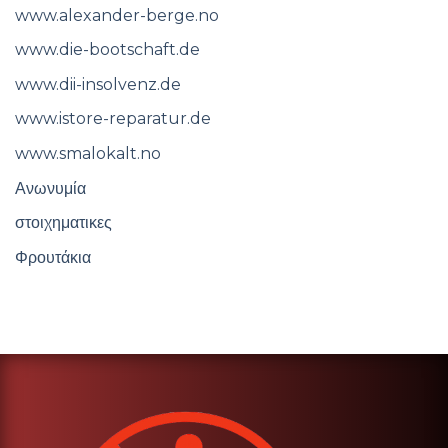
www.alexander-berge.no
www.die-bootschaft.de
www.dii-insolvenz.de
www.istore-reparatur.de
www.smalokalt.no
Ανωνυμία
στοιχηματικες
Φρουτάκια