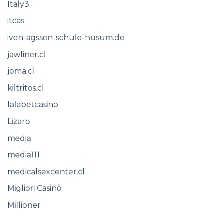
Italy3
itcas
iven-agssen-schule-husum.de
jawliner.cl
joma.cl
kiltritos.cl
lalabetcasino
Lizaro
media
media111
medicalsexcenter.cl
Migliori Casinò
Millioner