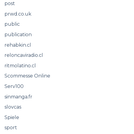
post
prwd.co.uk
public
publication
rehabkin.cl
reloncaviradio.cl
ritmolatino.cl
Scommesse Online
Serv100
sinmanga.fr
slovcas
Spiele
sport