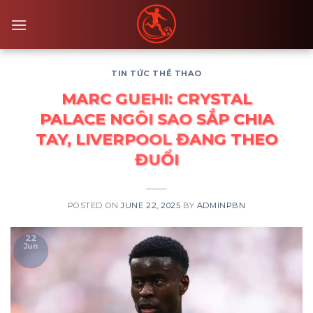
Skip
to
content
TIN TỨC THỂ THAO
MARC GUEHI: CRYSTAL
PALACE NGÔI SAO SẮP CHIA
TAY, LIVERPOOL ĐANG THEO
ĐUỔI
POSTED ON
JUNE 22, 2025
BY
ADMINPBN
22
Jun