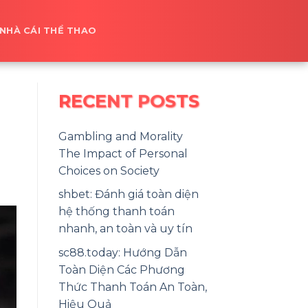
NHÀ CÁI THỂ THAO
RECENT POSTS
Gambling and Morality
The Impact of Personal
Choices on Society
shbet: Đánh giá toàn diện
hệ thống thanh toán
nhanh, an toàn và uy tín
sc88.today: Hướng Dẫn
Toàn Diện Các Phương
Thức Thanh Toán An Toàn,
Hiệu Quả