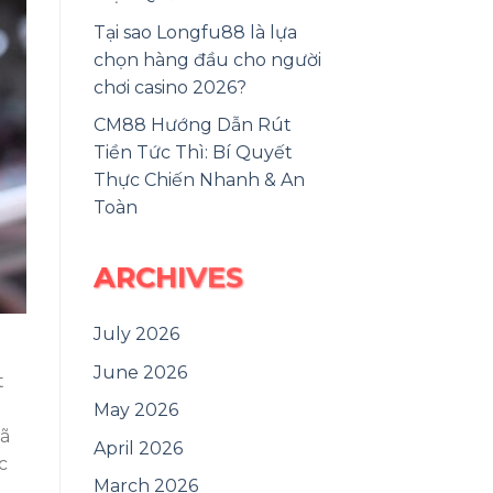
Tại sao Longfu88 là lựa
chọn hàng đầu cho người
chơi casino 2026?
CM88 Hướng Dẫn Rút
Tiền Tức Thì: Bí Quyết
Thực Chiến Nhanh & An
Toàn
ARCHIVES
July 2026
June 2026
t
May 2026
đã
April 2026
c
March 2026