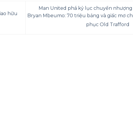
Man United phá kỷ lục chuyển nhượng 
giao hữu
Bryan Mbeumo: 70 triệu bảng và giấc mơ ch
phục Old Trafford