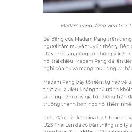
Madam Pang động viên U23 Thá
Bài đăng của Madam Pang trên trang
người hâm mộ và truyền thông. Bên c
U23 Thái Lan, cũng có những ý kiến c
hồi trái chiều, Madam Pang đã lên ti
nghỉ của họ và mong muốn người hâm
Madam Pang bày tỏ niềm tự hào về t
thất bại là điều không thể tránh khỏi
kinh nghiệm quý giá từ những trận đấu
trưởng thành hơn, học hỏi thêm nhiề
Trận đấu bán kết giữa U23 Thái Lan v
U23 Thái Lan đã có bàn thắng mở tỷ 