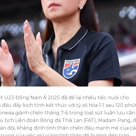
ết U23 Đông Nam Á 2025 đã để lại nhiều tiếc nuối cho
ấu đầy kịch tính kết thúc với tỷ số hòa 1-1 sau 120 phú
onesia giành chiến thắng 7-6 trong loạt sút luân lưu cân
hủ tịch Liên đoàn Bóng đá Thái Lan (FAT), Madam Pang, 
oàn đội, khẳng định tinh thần chiến đấu mạnh mẽ của cá
trọng của việc giữ vững tinh thần để hướng đến trận