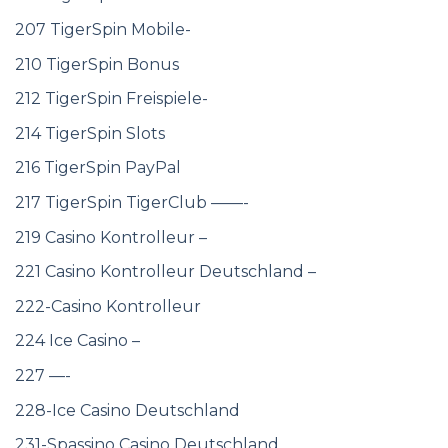
207 TigerSpin Mobile-
210 TigerSpin Bonus
212 TigerSpin Freispiele-
214 TigerSpin Slots
216 TigerSpin PayPal
217 TigerSpin TigerClub ——-
219 Casino Kontrolleur –
221 Casino Kontrolleur Deutschland –
222-Casino Kontrolleur
224 Ice Casino –
227 —-
228-Ice Casino Deutschland
231-Spassino Casino Deutschland