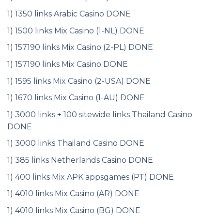
1) 1350 links Arabic Casino DONE
1) 1500 links Mix Casino (1-NL) DONE
1) 157190 links Mix Casino (2-PL) DONE
1) 157190 links Mix Casino DONE
1) 1595 links Mix Casino (2-USA) DONE
1) 1670 links Mix Casino (1-AU) DONE
1) 3000 links + 100 sitewide links Thailand Casino
DONE
1) 3000 links Thailand Casino DONE
1) 385 links Netherlands Casino DONE
1) 400 links Mix APK appsgames (PT) DONE
1) 4010 links Mix Casino (AR) DONE
1) 4010 links Mix Casino (BG) DONE