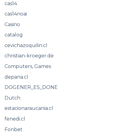
cas14
cas14noai
Casino
catalog
cevichazoquilin.cl
christian-kroeger.de
Computers, Games
depana.cl
DOGENER_ES_DONE
Dutch
estacionaraucania.cl
fenedi.cl
Fonbet