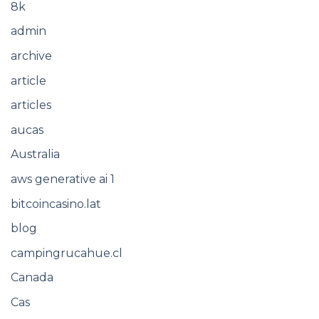
8k
admin
archive
article
articles
aucas
Australia
aws generative ai 1
bitcoincasino.lat
blog
campingrucahue.cl
Canada
Cas