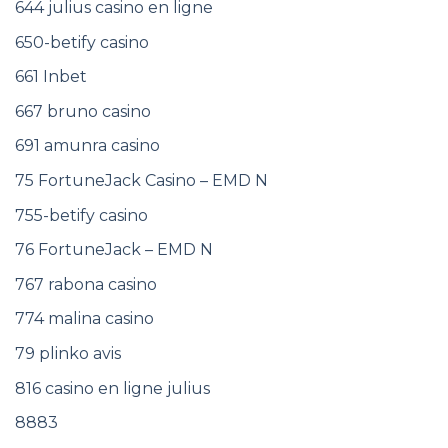
644 julius casino en ligne
650-betify casino
661 Inbet
667 bruno casino
691 amunra casino
75 FortuneJack Casino – EMD N
755-betify casino
76 FortuneJack – EMD N
767 rabona casino
774 malina casino
79 plinko avis
816 casino en ligne julius
8883