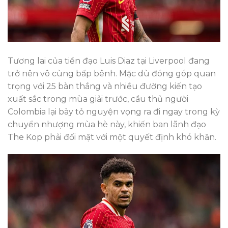
Tương lai của tiền đạo Luis Diaz tại Liverpool đang
trở nên vô cùng bấp bênh. Mặc dù đóng góp quan
trọng với 25 bàn thắng và nhiều đường kiến tạo
xuất sắc trong mùa giải trước, cầu thủ người
Colombia lại bày tỏ nguyện vọng ra đi ngay trong kỳ
chuyển nhượng mùa hè này, khiến ban lãnh đạo
The Kop phải đối mặt với một quyết định khó khăn.