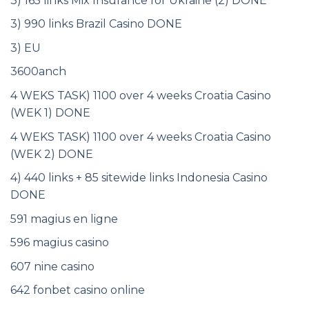
3) 165 links Mix Insurance for Ukraine (2) DONE
3) 990 links Brazil Casino DONE
3) EU
3600anch
4 WEKS TASK) 1100 over 4 weeks Croatia Casino
(WEK 1) DONE
4 WEKS TASK) 1100 over 4 weeks Croatia Casino
(WEK 2) DONE
4) 440 links + 85 sitewide links Indonesia Casino
DONE
591 magius en ligne
596 magius casino
607 nine casino
642 fonbet casino online