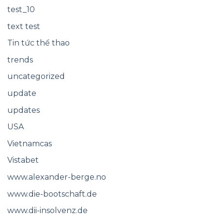
test_10
text test
Tin tức thể thao
trends
uncategorized
update
updates
USA
Vietnamcas
Vistabet
www.alexander-berge.no
www.die-bootschaft.de
www.dii-insolvenz.de