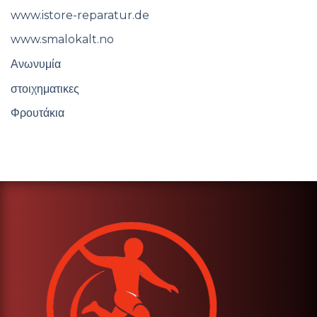
www.istore-reparatur.de
www.smalokalt.no
Ανωνυμία
στοιχηματικες
Φρουτάκια