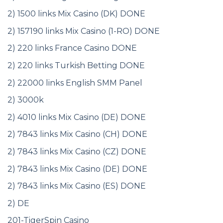
2) 1500 links Mix Casino (DK) DONE
2) 157190 links Mix Casino (1-RO) DONE
2) 220 links France Casino DONE
2) 220 links Turkish Betting DONE
2) 22000 links English SMM Panel
2) 3000k
2) 4010 links Mix Casino (DE) DONE
2) 7843 links Mix Casino (CH) DONE
2) 7843 links Mix Casino (CZ) DONE
2) 7843 links Mix Casino (DE) DONE
2) 7843 links Mix Casino (ES) DONE
2) DE
201-TigerSpin Casino