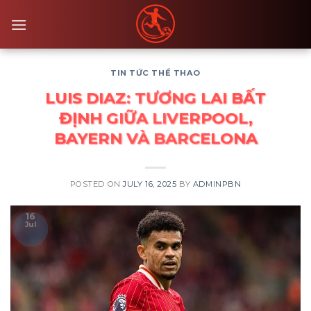
Skip
to
content
TIN TỨC THỂ THAO
LUIS DIAZ: TƯƠNG LAI BẤT
ĐỊNH GIỮA LIVERPOOL,
BAYERN VÀ BARCELONA
POSTED ON
JULY 16, 2025
BY
ADMINPBN
16
Jul