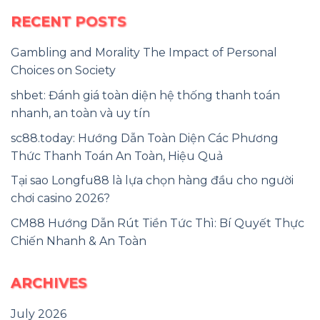
RECENT POSTS
Gambling and Morality The Impact of Personal
Choices on Society
shbet: Đánh giá toàn diện hệ thống thanh toán
nhanh, an toàn và uy tín
sc88.today: Hướng Dẫn Toàn Diện Các Phương
Thức Thanh Toán An Toàn, Hiệu Quả
Tại sao Longfu88 là lựa chọn hàng đầu cho người
chơi casino 2026?
CM88 Hướng Dẫn Rút Tiền Tức Thì: Bí Quyết Thực
Chiến Nhanh & An Toàn
ARCHIVES
July 2026