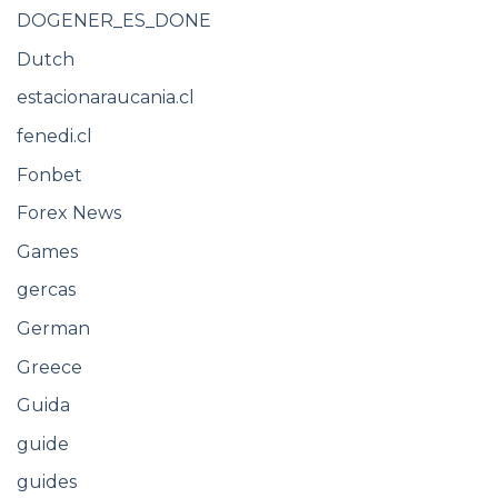
DOGENER_ES_DONE
Dutch
estacionaraucania.cl
fenedi.cl
Fonbet
Forex News
Games
gercas
German
Greece
Guida
guide
guides