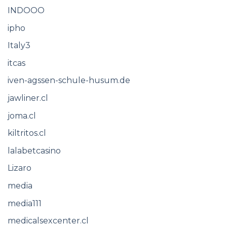
INDOOO
ipho
Italy3
itcas
iven-agssen-schule-husum.de
jawliner.cl
joma.cl
kiltritos.cl
lalabetcasino
Lizaro
media
media111
medicalsexcenter.cl