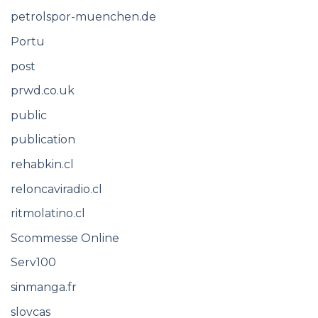
petrolspor-muenchen.de
Portu
post
prwd.co.uk
public
publication
rehabkin.cl
reloncaviradio.cl
ritmolatino.cl
Scommesse Online
Serv100
sinmanga.fr
slovcas