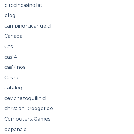
bitcoincasino.lat
blog
campingrucahue.cl
Canada
Cas
cas14
cas14noai
Casino
catalog
cevichazoquilin.cl
christian-kroeger.de
Computers, Games
depana.cl