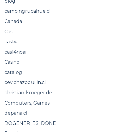
blog
campingrucahue.cl
Canada
Cas
cas14
cas14noai
Casino
catalog
cevichazoquilin.cl
christian-kroeger.de
Computers, Games
depana.cl
DOGENER_ES_DONE