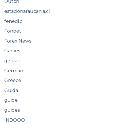
Dutch
estacionaraucania.cl
fenedi.cl
Fonbet
Forex News
Games
gercas
German
Greece
Guida
guide
guides
INDOOO