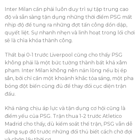
Inter Milan cần phải luôn duy trì sự tập trung cao
độ và sẵn sàng tận dụng những thời điểm PSG mất
nhịp độ để tung ra những đợt tấn công dồn dập,
quyết liệt. Sự nhanh nhẹn và linh hoạt trong lối chơi
sẽ là chìa khóa thành công.
Thất bại 0-1 trước Liverpool cũng cho thấy PSG
không phải là một bức tường thành bất khả xâm
phạm. Inter Milan không nên nản lòng nếu bị ép
sân, bởi chỉ cần một khoảnh khắc tỏa sáng, một pha
bóng đột biến cũng đủ để thay đổi cục diện trận
đấu.
Khả năng chịu áp lực và tận dụng cơ hội cũng là
điểm yếu của PSG. Trận thua 1-2 trước Atletico
Madrid cho thấy, dù kiểm soát thế trận, PSG vẫn dễ
dàng sụp đổ trước những đối thủ biết cách chờ đợi
và chớp lấy thời cơ.