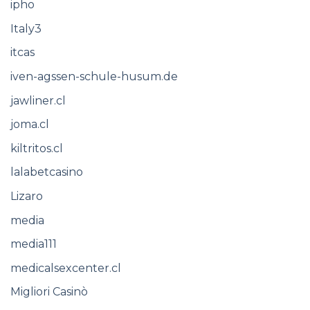
ipho
Italy3
itcas
iven-agssen-schule-husum.de
jawliner.cl
joma.cl
kiltritos.cl
lalabetcasino
Lizaro
media
media111
medicalsexcenter.cl
Migliori Casinò