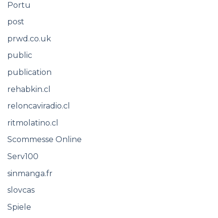
Portu
post
prwd.co.uk
public
publication
rehabkin.cl
reloncaviradio.cl
ritmolatino.cl
Scommesse Online
Serv100
sinmanga.fr
slovcas
Spiele