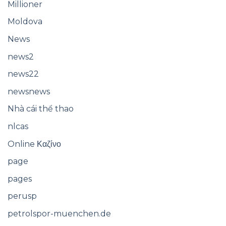
Millioner
Moldova
News
news2
news22
newsnews
Nhà cái thể thao
nlcas
Online Καζίνο
page
pages
perusp
petrolspor-muenchen.de