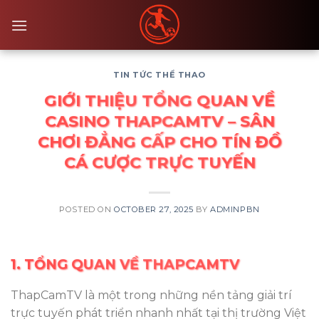
Skip
to
content
TIN TỨC THỂ THAO
GIỚI THIỆU TỔNG QUAN VỀ
CASINO THAPCAMTV – SÂN
CHƠI ĐẲNG CẤP CHO TÍN ĐỒ
CÁ CƯỢC TRỰC TUYẾN
POSTED ON
OCTOBER 27, 2025
BY
ADMINPBN
1. TỔNG QUAN VỀ THAPCAMTV
ThapCamTV là một trong những nền tảng giải trí
trực tuyến phát triển nhanh nhất tại thị trường Việt