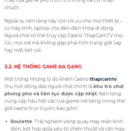
thấy tựa game yêu thích chỉ trong vài cú nhấp
chuột.
Ngoài ra, nền tảng này còn tối ưu cho mọi thiết bị –
từ máy tính, laptop cho đến điện thoại di động.
Người chơi có thể truy cập Casino ThapCamTV mọi
lúc, mọi nơi mà không gặp phải tình trạng giật lag
hay mất kết nối.
2.2. HỆ THỐNG GAME ĐA DẠNG
Một trong những lý do khiến Casino
thapcamtv
thu hút đông đảo người chơi chính là
kho trò chơi
phong phú và liên tục được cập nhật
. Nền tảng
cung cấp hầu hết các tựa game nổi tiếng trong thế
giới casino trực tuyến, bao gồm:
Roulette
: Trải nghiệm vòng quay may mắn kinh
điển, kết hợp giữa yếu tố chiến thuật và vận may.