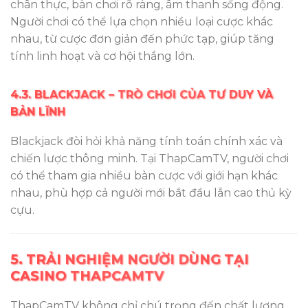
chân thực, bàn chơi rõ ràng, âm thanh sống động.
Người chơi có thể lựa chọn nhiều loại cược khác
nhau, từ cược đơn giản đến phức tạp, giúp tăng
tính linh hoạt và cơ hội thắng lớn.
4.3. BLACKJACK – TRÒ CHƠI CỦA TƯ DUY VÀ
BẢN LĨNH
Blackjack đòi hỏi khả năng tính toán chính xác và
chiến lược thông minh. Tại ThapCamTV, người chơi
có thể tham gia nhiều bàn cược với giới hạn khác
nhau, phù hợp cả người mới bắt đầu lẫn cao thủ kỳ
cựu.
5. TRẢI NGHIỆM NGƯỜI DÙNG TẠI
CASINO THAPCAMTV
ThapCamTV không chỉ chú trọng đến chất lượng