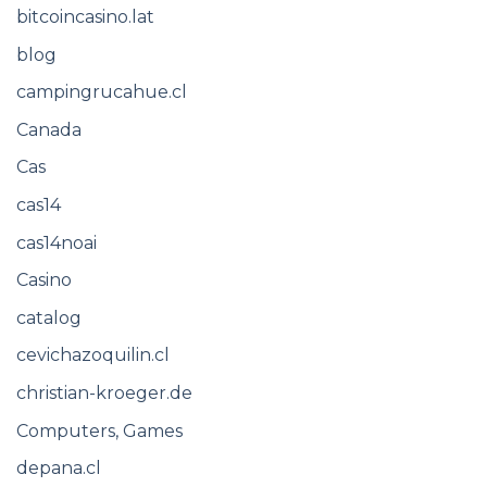
bitcoincasino.lat
blog
campingrucahue.cl
Canada
Cas
cas14
cas14noai
Casino
catalog
cevichazoquilin.cl
christian-kroeger.de
Computers, Games
depana.cl