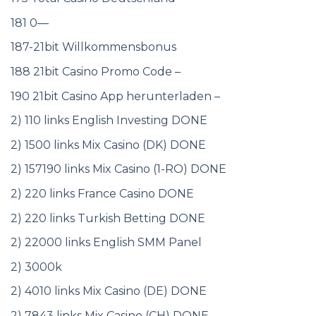
181 0—
187-21bit Willkommensbonus
188 21bit Casino Promo Code –
190 21bit Casino App herunterladen –
2) 110 links English Investing DONE
2) 1500 links Mix Casino (DK) DONE
2) 157190 links Mix Casino (1-RO) DONE
2) 220 links France Casino DONE
2) 220 links Turkish Betting DONE
2) 22000 links English SMM Panel
2) 3000k
2) 4010 links Mix Casino (DE) DONE
2) 7843 links Mix Casino (CH) DONE