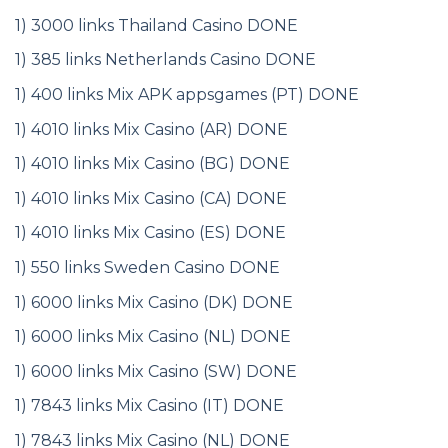
1) 3000 links Thailand Casino DONE
1) 385 links Netherlands Casino DONE
1) 400 links Mix APK appsgames (PT) DONE
1) 4010 links Mix Casino (AR) DONE
1) 4010 links Mix Casino (BG) DONE
1) 4010 links Mix Casino (CA) DONE
1) 4010 links Mix Casino (ES) DONE
1) 550 links Sweden Casino DONE
1) 6000 links Mix Casino (DK) DONE
1) 6000 links Mix Casino (NL) DONE
1) 6000 links Mix Casino (SW) DONE
1) 7843 links Mix Casino (IT) DONE
1) 7843 links Mix Casino (NL) DONE