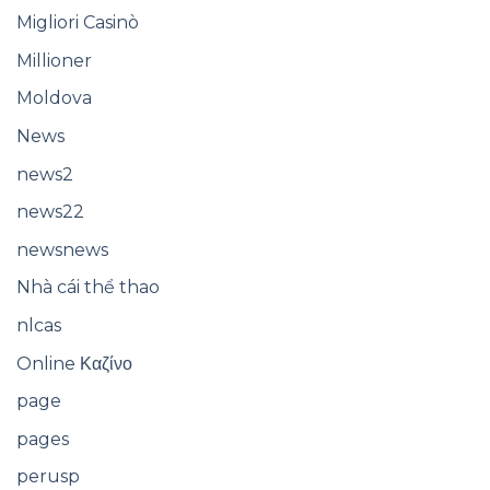
Migliori Casinò
Millioner
Moldova
News
news2
news22
newsnews
Nhà cái thể thao
nlcas
Online Καζίνο
page
pages
perusp