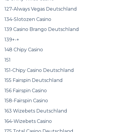
127-Always Vegas Deutschland
134-Slotozen Casino
139 Casino Brango Deutschland
139+-+
148 Chipy Casino
151
151-Chipy Casino Deutschland
155 Fairspin Deutschland
156 Fairspin Casino
158-Fairspin Casino
163 Wizebets Deutschland
164-Wizebets Casino
175 Total Casino Deutschland