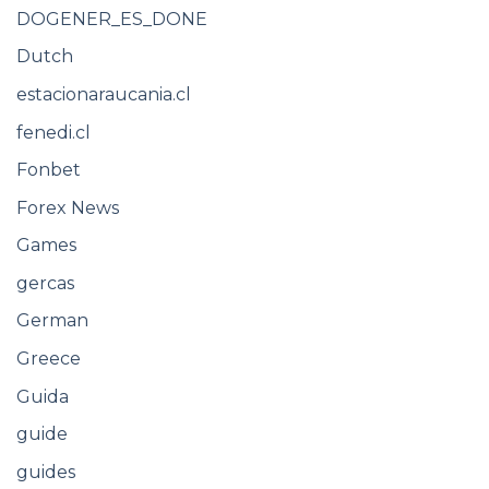
DOGENER_ES_DONE
Dutch
estacionaraucania.cl
fenedi.cl
Fonbet
Forex News
Games
gercas
German
Greece
Guida
guide
guides