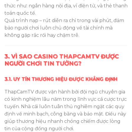
thức như: ngân hàng nội địa, ví điện tử, và thẻ thanh
toán quốc tế.
Quá trình nạp – rút diễn ra chỉ trong vài phút, đảm
bảo người chơi luôn chủ động về tài chính mà
không gặp rắc rối hay chậm trễ.
3. VÌ SAO CASINO THAPCAMTV ĐƯỢC
NGƯỜI CHƠI TIN TƯỞNG?
3.1. UY TÍN THƯƠNG HIỆU ĐƯỢC KHẲNG ĐỊNH
ThapCamTV được vận hành bởi đội ngũ chuyên gia
có kinh nghiệm lâu năm trong lĩnh vực cá cược trực
tuyến. Nhà cái luôn tuân thủ nghiêm ngặt các quy
định về minh bạch, công bằng và bảo mật. Điều này
giúp thương hiệu nhanh chóng chiếm được lòng
tin của cộng đồng người chơi.