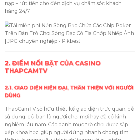
nạp – rút tiền cho đến dịch vụ chăm sóc khách
hàng 24/7.
2. ĐIỂM NỔI BẬT CỦA CASINO
THAPCAMTV
2.1. GIAO DIỆN HIỆN ĐẠI, THÂN THIỆN VỚI NGƯỜI
DÙNG
ThapCamTV sở hữu thiết kế giao diện trực quan, dễ
sử dụng, dù bạn là người chơi mới hay đã có kinh
nghiệm lâu năm. Các danh mục trò chơi được sắp
xếp khoa học, giúp người dùng nhanh chóng tìm