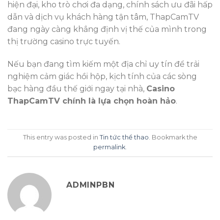
hiện đại, kho trò chơi đa dạng, chính sách ưu đãi hấp
dẫn và dịch vụ khách hàng tận tâm, ThapCamTV
đang ngày càng khẳng định vị thế của mình trong
thị trường casino trực tuyến.
Nếu bạn đang tìm kiếm một địa chỉ uy tín để trải
nghiệm cảm giác hồi hộp, kịch tính của các sòng
bạc hàng đầu thế giới ngay tại nhà,
Casino
ThapCamTV chính là lựa chọn hoàn hảo
.
This entry was posted in
Tin tức thể thao
. Bookmark the
permalink
.
ADMINPBN