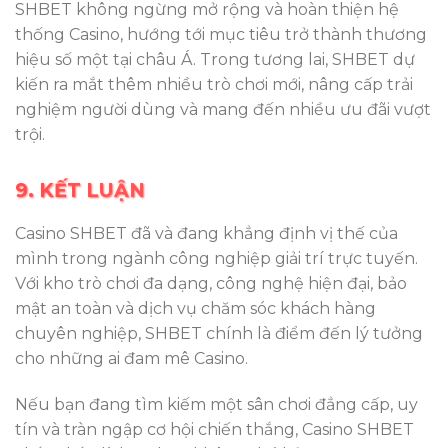
SHBET không ngừng mở rộng và hoàn thiện hệ
thống Casino, hướng tới mục tiêu trở thành thương
hiệu số một tại châu Á. Trong tương lai, SHBET dự
kiến ra mắt thêm nhiều trò chơi mới, nâng cấp trải
nghiệm người dùng và mang đến nhiều ưu đãi vượt
trội.
9. KẾT LUẬN
Casino SHBET đã và đang khẳng định vị thế của
mình trong ngành công nghiệp giải trí trực tuyến.
Với kho trò chơi đa dạng, công nghệ hiện đại, bảo
mật an toàn và dịch vụ chăm sóc khách hàng
chuyên nghiệp, SHBET chính là điểm đến lý tưởng
cho những ai đam mê Casino.
Nếu bạn đang tìm kiếm một sân chơi đẳng cấp, uy
tín và tràn ngập cơ hội chiến thắng, Casino SHBET