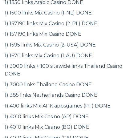
1) 1350 links Arabic Casino DONE
1) 1500 links Mix Casino (1-NL) DONE
1) 157190 links Mix Casino (2-PL) DONE
1) 157190 links Mix Casino DONE
1) 1595 links Mix Casino (2-USA) DONE
1) 1670 links Mix Casino (1-AU) DONE
1) 3000 links + 100 sitewide links Thailand Casino
DONE
1) 3000 links Thailand Casino DONE
1) 385 links Netherlands Casino DONE
1) 400 links Mix APK appsgames (PT) DONE
1) 4010 links Mix Casino (AR) DONE
1) 4010 links Mix Casino (BG) DONE
1) 4010 links Mix Casino (CA) DONE