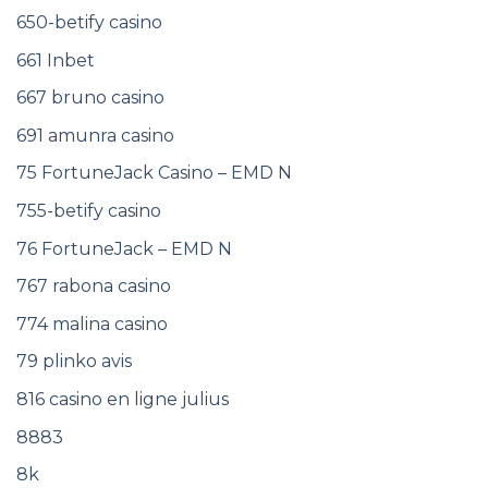
650-betify casino
661 Inbet
667 bruno casino
691 amunra casino
75 FortuneJack Casino – EMD N
755-betify casino
76 FortuneJack – EMD N
767 rabona casino
774 malina casino
79 plinko avis
816 casino en ligne julius
8883
8k