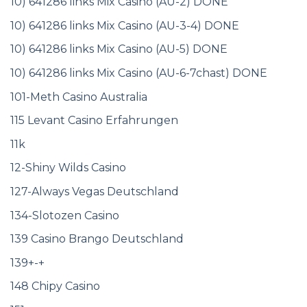
10) 641286 links Mix Casino (AU-2) DONE
10) 641286 links Mix Casino (AU-3-4) DONE
10) 641286 links Mix Casino (AU-5) DONE
10) 641286 links Mix Casino (AU-6-7chast) DONE
101-Meth Casino Australia
115 Levant Casino Erfahrungen
11k
12-Shiny Wilds Casino
127-Always Vegas Deutschland
134-Slotozen Casino
139 Casino Brango Deutschland
139+-+
148 Chipy Casino