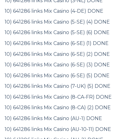
10) 641286 links Mix Casino (3-NL) DONE
10) 641286 links Mix Casino (4-DE) DONE
10) 641286 links Mix Casino (5-SE) (4) DONE
10) 641286 links Mix Casino (5-SE) (6) DONE
10) 641286 links Mix Casino (6-SE) (1) DONE
10) 641286 links Mix Casino (6-SE) (2) DONE
10) 641286 links Mix Casino (6-SE) (3) DONE
10) 641286 links Mix Casino (6-SE) (5) DONE
10) 641286 links Mix Casino (7-UK) (5) DONE
10) 641286 links Mix Casino (8-CA-FR) DONE
10) 641286 links Mix Casino (8-CA) (2) DONE
10) 641286 links Mix Casino (AU-1) DONE
10) 641286 links Mix Casino (AU-10-11) DONE