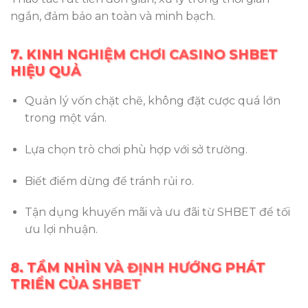
ngắn, đảm bảo an toàn và minh bạch.
7. KINH NGHIỆM CHƠI CASINO SHBET
HIỆU QUẢ
Quản lý vốn chặt chẽ, không đặt cược quá lớn
trong một ván.
Lựa chọn trò chơi phù hợp với sở trường.
Biết điểm dừng để tránh rủi ro.
Tận dụng khuyến mãi và ưu đãi từ SHBET để tối
ưu lợi nhuận.
8. TẦM NHÌN VÀ ĐỊNH HƯỚNG PHÁT
TRIỂN CỦA SHBET