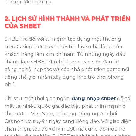
cho người tham gia.
2. LỊCH SỬ HÌNH THÀNH VÀ PHÁT TRIỂN
CỦA SHBET
SHBET ra đời với sứ mệnh tạo dựng một thương
hiệu Casino trực tuyến uy tín, lấy sự hài lòng của
khách hàng làm kim chỉ nam. Từ những ngày đầu
thành lập, SHBET đã chú trọng vào việc đầu tư
công nghệ, hợp tác với các nhà phát triển game nổi
tiếng thế giới nhằm xây dựng kho trò chơi phong
phú.
Chỉ sau một thời gian ngắn,
đăng nh
ập shbet
đã có
mặt tại nhiều quốc gia, đặc biệt phát triển mạnh ở
thị trường Việt Nam, nơi cộng đồng người chơi
Casino trực tuyến ngày càng đông đảo. Với giao diện
thân thiện, tốc độ xử lý mượt mà cùng đội ngũ hỗ