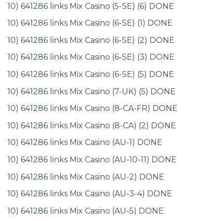
10) 641286 links Mix Casino (5-SE) (6) DONE
10) 641286 links Mix Casino (6-SE) (1) DONE
10) 641286 links Mix Casino (6-SE) (2) DONE
10) 641286 links Mix Casino (6-SE) (3) DONE
10) 641286 links Mix Casino (6-SE) (5) DONE
10) 641286 links Mix Casino (7-UK) (5) DONE
10) 641286 links Mix Casino (8-CA-FR) DONE
10) 641286 links Mix Casino (8-CA) (2) DONE
10) 641286 links Mix Casino (AU-1) DONE
10) 641286 links Mix Casino (AU-10-11) DONE
10) 641286 links Mix Casino (AU-2) DONE
10) 641286 links Mix Casino (AU-3-4) DONE
10) 641286 links Mix Casino (AU-5) DONE