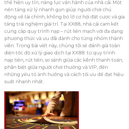
thể hiện uy tín, năng lực vận hành của nhà cái. Một
nền tảng xử lý nhanh gọn giúp người chơi chủ
động về tài chính, không bỏ lỡ cơ hội đặt cược và gia
tăng trải nghiệm giải trí. Tại XX88, nhà cái cam kết
cung cấp quy trình nạp – rút liền mạch với đa dạng
phương thức và ưu đãi dành cho từng nhóm thành
viên. Trong bài viết này, chúng tôi sẽ đánh giá toàn
diện tốc độ xử lý giao dịch tại XX88: từ quy trình
nạp tiền, rút tiền, so sánh giữa các kênh thanh toán,
phân biệt giữa người chơi thường và VIP, đến
những yếu tố ảnh hưởng và cách tối ưu để đạt hiệu
suất nhanh nhất.