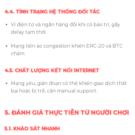
4.4. TÌNH TRẠNG HỆ THỐNG ĐỐI TÁC
Ví điện tử và ngân hàng đôi khi có bảo trì, gây
delay tạm thời.
Mạng tiền ảo congestion khiến ERC-20 và BTC
chậm.
4.5. CHẤT LƯỢNG KẾT NỐI INTERNET
Mạng yếu, gián đoạn có thể khiến giao dịch thất
bại hoặc bị trễ, cần manual support.
5. ĐÁNH GIÁ THỰC TIỄN TỪ NGƯỜI CHƠI
5.1. KHẢO SÁT NHANH