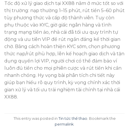
Tốc độ xử lý giao dịch tại XX88 nằm ở mức tốt so với
thị trường: nạp thường 1–15 phút, rút tiền 5–60 phút
tùy phương thức và cấp độ thành viên. Tuy còn
phụ thuộc vào KYC, giờ giấc ngân hàng và tình
trạng mạng tiền ảo, nhà cái đã tối ưu quy trình tự
động và ưu tiên VIP để rút ngắn đáng kể thời gian
chờ. Bằng cách hoàn thiện KYC sớm, chọn phương
thức nạp/rút phù hợp, lên kế hoạch giao dịch và tận
dụng quyền lợi VIP, người chơi có thể đảm bảo ví
luôn đủ tiền cho mọi phiên cược và rút tiền khi cần
nhanh chóng. Hy vọng bài phân tích chi tiết này
giúp bạn hiểu rõ quy trình, kỳ vọng chính xác thời
gian xử lý và tối ưu trải nghiệm tài chính tại nhà cái
XX88.
This entry was posted in
Tin tức thể thao
. Bookmark the
permalink
.