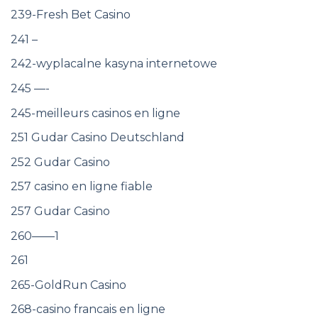
239-Fresh Bet Casino
241 –
242-wyplacalne kasyna internetowe
245 —-
245-meilleurs casinos en ligne
251 Gudar Casino Deutschland
252 Gudar Casino
257 casino en ligne fiable
257 Gudar Casino
260——1
261
265-GoldRun Casino
268-casino francais en ligne