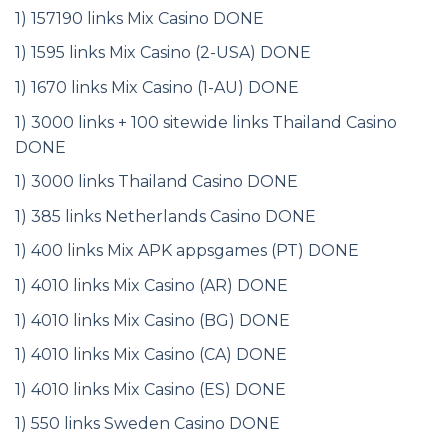
1) 157190 links Mix Casino DONE
1) 1595 links Mix Casino (2-USA) DONE
1) 1670 links Mix Casino (1-AU) DONE
1) 3000 links + 100 sitewide links Thailand Casino
DONE
1) 3000 links Thailand Casino DONE
1) 385 links Netherlands Casino DONE
1) 400 links Mix APK appsgames (PT) DONE
1) 4010 links Mix Casino (AR) DONE
1) 4010 links Mix Casino (BG) DONE
1) 4010 links Mix Casino (CA) DONE
1) 4010 links Mix Casino (ES) DONE
1) 550 links Sweden Casino DONE