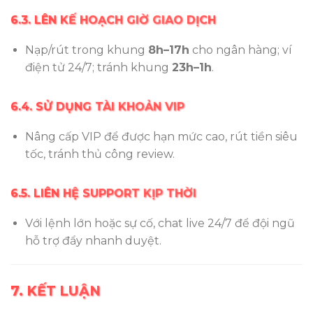
6.3. LÊN KẾ HOẠCH GIỜ GIAO DỊCH
Nạp/rút trong khung
8h–17h
cho ngân hàng; ví
điện tử 24/7; tránh khung
23h–1h
.
6.4. SỬ DỤNG TÀI KHOẢN VIP
Nâng cấp VIP để được hạn mức cao, rút tiền siêu
tốc, tránh thủ công review.
6.5. LIÊN HỆ SUPPORT KỊP THỜI
Với lệnh lớn hoặc sự cố, chat live 24/7 để đội ngũ
hỗ trợ đẩy nhanh duyệt.
7. KẾT LUẬN