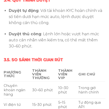
3.4. QUY TRÌNH DUYỆT
Duyệt tự động
: Với tài khoản KYC hoàn chỉnh và
số tiền dưới hạn mức auto, lệnh được duyệt
không cần thủ công.
Duyệt thủ công
: Lệnh lớn hoặc vượt hạn mức
auto cần nhân viên kiểm tra, có thể mất thêm
30–60 phút.
3.5. SO SÁNH THỜI GIAN RÚT
THÀNH
THÀNH
PHƯƠNG
VIÊN
VIÊN
GHI CHÚ
THỨC
THƯỜNG
VIP
Chuyển
10–30
Trong giờ
khoản ngân
30–60 phút
phút
hành chính
hàng
5–15
Tự động qua
Ví điện tử
15–30 phút
phút
API