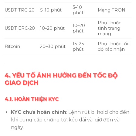
5–10
USDT TRC-20
5–10 phút
Mạng TRON
phút
Phụ thuộc
10–20
USDT ERC-20
10–20 phút
tình trạng
phút
mạng
15–25
Phụ thuộc tốc
Bitcoin
20–30 phút
phút
độ xác nhận
4. YẾU TỐ ẢNH HƯỞNG ĐẾN TỐC ĐỘ
GIAO DỊCH
4.1. HOÀN THIỆN KYC
KYC chưa hoàn chỉnh
: Lệnh rút bị hold cho đến
khi cung cấp chứng từ, kéo dài vài giờ đến vài
ngày.