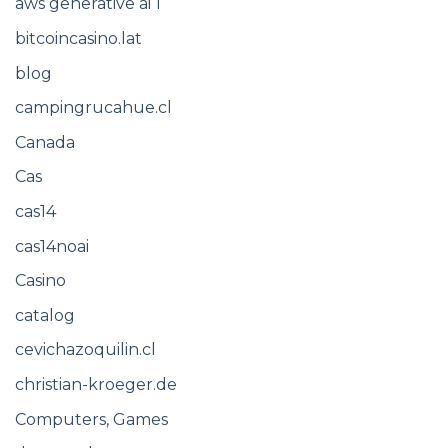
aws generative ai 1
bitcoincasino.lat
blog
campingrucahue.cl
Canada
Cas
cas14
cas14noai
Casino
catalog
cevichazoquilin.cl
christian-kroeger.de
Computers, Games