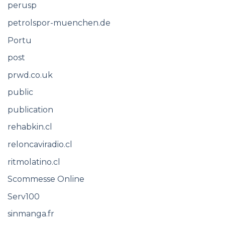
perusp
petrolspor-muenchen.de
Portu
post
prwd.co.uk
public
publication
rehabkin.cl
reloncaviradio.cl
ritmolatino.cl
Scommesse Online
Serv100
sinmanga.fr