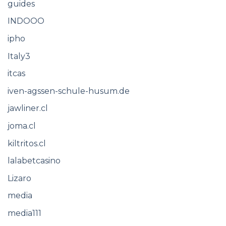
guides
INDOOO
ipho
Italy3
itcas
iven-agssen-schule-husum.de
jawliner.cl
joma.cl
kiltritos.cl
lalabetcasino
Lizaro
media
media111