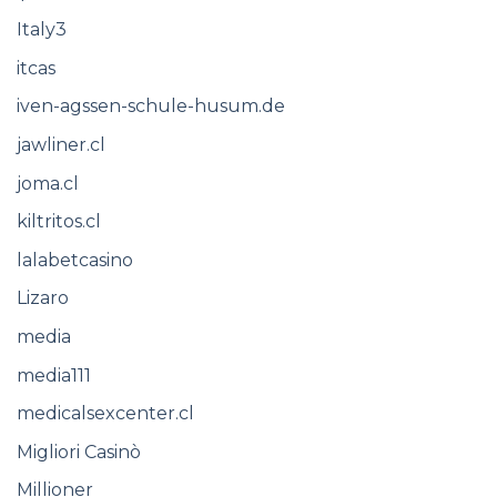
Italy3
itcas
iven-agssen-schule-husum.de
jawliner.cl
joma.cl
kiltritos.cl
lalabetcasino
Lizaro
media
media111
medicalsexcenter.cl
Migliori Casinò
Millioner