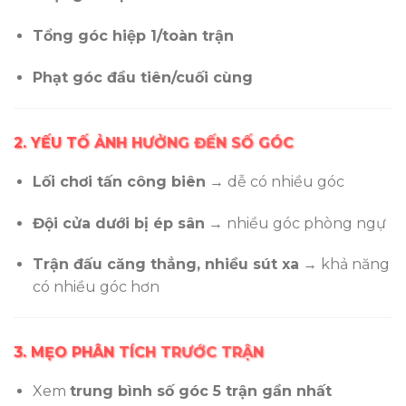
Tổng góc hiệp 1/toàn trận
Phạt góc đầu tiên/cuối cùng
2. YẾU TỐ ẢNH HƯỞNG ĐẾN SỐ GÓC
Lối chơi tấn công biên
→ dễ có nhiều góc
Đội cửa dưới bị ép sân
→ nhiều góc phòng ngự
Trận đấu căng thẳng, nhiều sút xa
→ khả năng
có nhiều góc hơn
3. MẸO PHÂN TÍCH TRƯỚC TRẬN
Xem
trung bình số góc 5 trận gần nhất