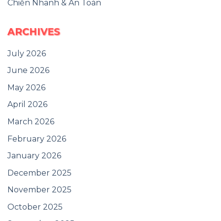
Chiến Nhanh & An Toàn
ARCHIVES
July 2026
June 2026
May 2026
April 2026
March 2026
February 2026
January 2026
December 2025
November 2025
October 2025