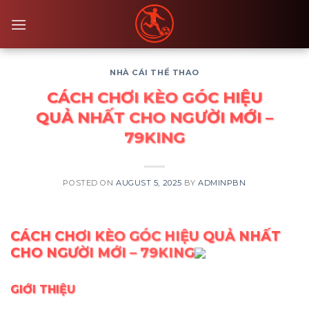
Skip
to
content
NHÀ CÁI THỂ THAO
CÁCH CHƠI KÈO GÓC HIỆU
QUẢ NHẤT CHO NGƯỜI MỚI –
79KING
POSTED ON
AUGUST 5, 2025
BY
ADMINPBN
CÁCH CHƠI KÈO GÓC HIỆU QUẢ NHẤT
CHO NGƯỜI MỚI – 79KING
GIỚI THIỆU