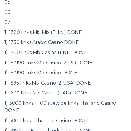
05
06
07
1) 1320 links Mix Mix (THAI) DONE
1) 1350 links Arabic Casino DONE
1) 1500 links Mix Casino (1-NL) DONE
1) 157190 links Mix Casino (2-PL) DONE
1) 157190 links Mix Casino DONE
1) 1595 links Mix Casino (2-USA) DONE
1) 1670 links Mix Casino (1-AU) DONE
1) 3000 links + 100 sitewide links Thailand Casino
DONE
1) 3000 links Thailand Casino DONE
1) 385 links Netherlands Casino DONE