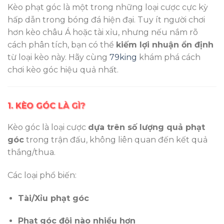
Kèo phạt góc là một trong những loại cược cực kỳ
hấp dẫn trong bóng đá hiện đại. Tuy ít người chơi
hơn kèo châu Á hoặc tài xỉu, nhưng nếu nắm rõ
cách phân tích, bạn có thể
kiếm lợi nhuận ổn định
từ loại kèo này. Hãy cùng
79king
khám phá cách
chơi kèo góc hiệu quả nhất.
1. KÈO GÓC LÀ GÌ?
Kèo góc là loại cược
dựa trên số lượng quả phạt
góc
trong trận đấu, không liên quan đến kết quả
thắng/thua.
Các loại phổ biến:
Tài/Xỉu phạt góc
Phạt góc đội nào nhiều hơn