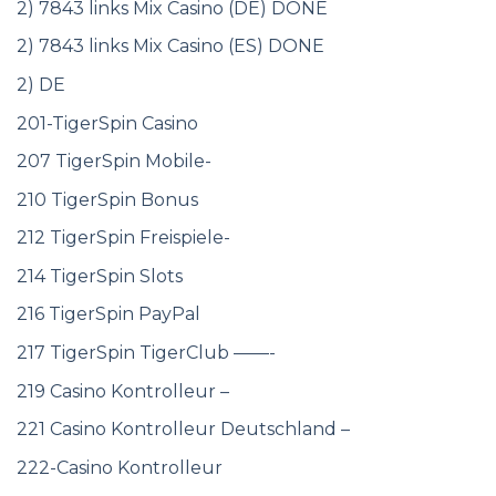
2) 7843 links Mix Casino (DE) DONE
2) 7843 links Mix Casino (ES) DONE
2) DE
201-TigerSpin Casino
207 TigerSpin Mobile-
210 TigerSpin Bonus
212 TigerSpin Freispiele-
214 TigerSpin Slots
216 TigerSpin PayPal
217 TigerSpin TigerClub ——-
219 Casino Kontrolleur –
221 Casino Kontrolleur Deutschland –
222-Casino Kontrolleur