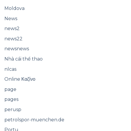
Moldova
News
news2
news22
newsnews
Nhà cái thể thao
nlcas
Online Καζίνο
page
pages
perusp
petrolspor-muenchen.de
Portu