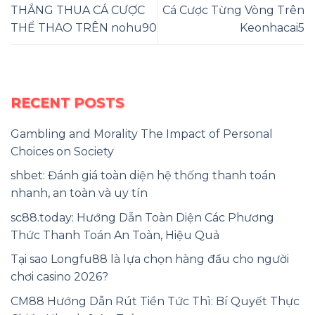
THẮNG THUA CÁ CƯỢC
Cá Cược Từng Vòng Trên
THỂ THAO TRÊN nohu90
Keonhacai5
RECENT POSTS
Gambling and Morality The Impact of Personal
Choices on Society
shbet: Đánh giá toàn diện hệ thống thanh toán
nhanh, an toàn và uy tín
sc88.today: Hướng Dẫn Toàn Diện Các Phương
Thức Thanh Toán An Toàn, Hiệu Quả
Tại sao Longfu88 là lựa chọn hàng đầu cho người
chơi casino 2026?
CM88 Hướng Dẫn Rút Tiền Tức Thì: Bí Quyết Thực