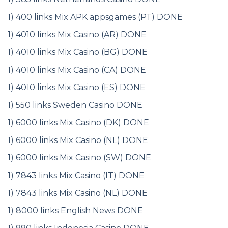
1) 400 links Mix APK appsgames (PT) DONE
1) 4010 links Mix Casino (AR) DONE
1) 4010 links Mix Casino (BG) DONE
1) 4010 links Mix Casino (CA) DONE
1) 4010 links Mix Casino (ES) DONE
1) 550 links Sweden Casino DONE
1) 6000 links Mix Casino (DK) DONE
1) 6000 links Mix Casino (NL) DONE
1) 6000 links Mix Casino (SW) DONE
1) 7843 links Mix Casino (IT) DONE
1) 7843 links Mix Casino (NL) DONE
1) 8000 links English News DONE