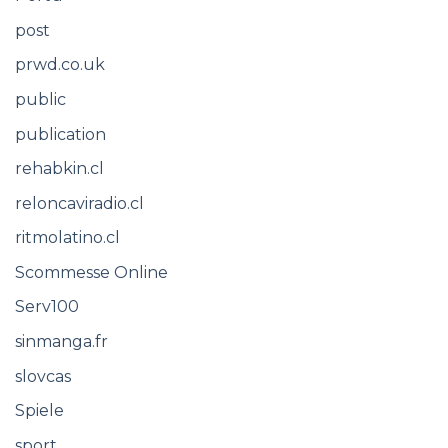
post
prwd.co.uk
public
publication
rehabkin.cl
reloncaviradio.cl
ritmolatino.cl
Scommesse Online
Serv100
sinmanga.fr
slovcas
Spiele
sport