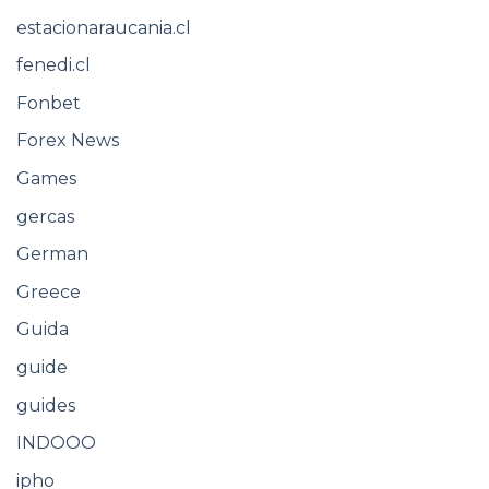
estacionaraucania.cl
fenedi.cl
Fonbet
Forex News
Games
gercas
German
Greece
Guida
guide
guides
INDOOO
ipho