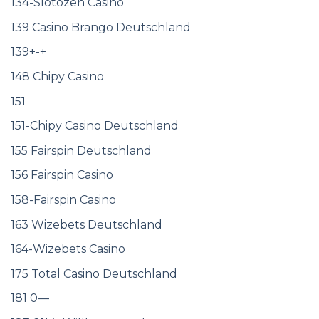
134-Slotozen Casino
139 Casino Brango Deutschland
139+-+
148 Chipy Casino
151
151-Chipy Casino Deutschland
155 Fairspin Deutschland
156 Fairspin Casino
158-Fairspin Casino
163 Wizebets Deutschland
164-Wizebets Casino
175 Total Casino Deutschland
181 0—