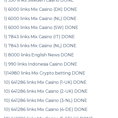
1) 550 links Sweden Casino DONE
1) 6000 links Mix Casino (DK) DONE
1) 6000 links Mix Casino (NL) DONE
1) 6000 links Mix Casino (SW) DONE
1) 7843 links Mix Casino (IT) DONE
1) 7843 links Mix Casino (NL) DONE
1) 8000 links English News DONE
1) 990 links Indonesia Casino DONE
1)14980 links Mix Crypto betting DONE
10) 641286 links Mix Casino (1-UK) DONE
10) 641286 links Mix Casino (2-UK) DONE
10) 641286 links Mix Casino (3-NL) DONE
10) 641286 links Mix Casino (4-DE) DONE