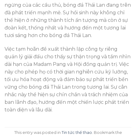
ngừng của các cầu thủ, bóng đá Thái Lan đang trên
đà phát triển mạnh mẽ. Sự hồi sinh này không chỉ
thể hiện ở những thành tích ấn tượng mà còn ở sự
đoàn kết, thống nhất và hướng đến một tương lai
tươi sáng hơn cho bóng đá Thái Lan.
Việc tạm hoãn đề xuất thành lập công ty riêng
quản lý giải đấu cho thấy sự thận trọng và tầm nhìn
dài hạn của Madam Pang và Hội đồng quản trị. Việc
này cho phép họ có thời gian nghiên cứu kỹ lưỡng,
tối ưu hóa hoạt động và đảm bảo sự phát triển bền
vững cho bóng đá Thái Lan trong tương lai. Sự cân
nhắc này thể hiện sự chín chắn và trách nhiệm của
ban lãnh đạo, hướng đến một chiến lược phát triển
toàn diện và lâu dài.
This entry was posted in
Tin tức thể thao
. Bookmark the