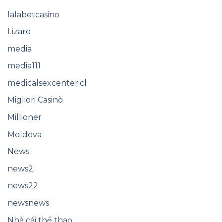
lalabetcasino
Lizaro
media
media111
medicalsexcenter.cl
Migliori Casinò
Millioner
Moldova
News
news2
news22
newsnews
Nhà cái thể thao