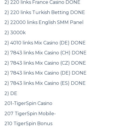
2) 220 links France Casino DONE
2) 220 links Turkish Betting DONE
2) 22000 links English SMM Panel
2) 3000k
2) 4010 links Mix Casino (DE) DONE
2) 7843 links Mix Casino (CH) DONE
2) 7843 links Mix Casino (CZ) DONE
2) 7843 links Mix Casino (DE) DONE
2) 7843 links Mix Casino (ES) DONE
2) DE
201-TigerSpin Casino
207 TigerSpin Mobile-
210 TigerSpin Bonus