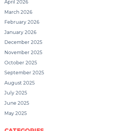
April 2026
March 2026
February 2026
January 2026
December 2025
November 2025
October 2025
September 2025
August 2025
July 2025
June 2025
May 2025
CATEGORIES