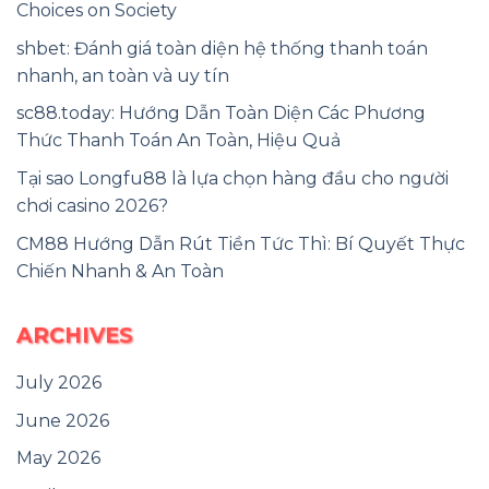
Choices on Society
shbet: Đánh giá toàn diện hệ thống thanh toán
nhanh, an toàn và uy tín
sc88.today: Hướng Dẫn Toàn Diện Các Phương
Thức Thanh Toán An Toàn, Hiệu Quả
Tại sao Longfu88 là lựa chọn hàng đầu cho người
chơi casino 2026?
CM88 Hướng Dẫn Rút Tiền Tức Thì: Bí Quyết Thực
Chiến Nhanh & An Toàn
ARCHIVES
July 2026
June 2026
May 2026