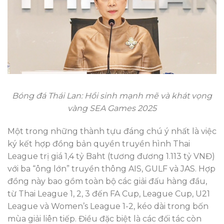
Bóng đá Thái Lan: Hồi sinh mạnh mẽ và khát vọng
vàng SEA Games 2025
Một trong những thành tựu đáng chú ý nhất là việc
ký kết hợp đồng bản quyền truyền hình Thai
League trị giá 1,4 tỷ Baht (tương đương 1.113 tỷ VNĐ)
với ba “ông lớn” truyền thông AIS, GULF và JAS. Hợp
đồng này bao gồm toàn bộ các giải đấu hàng đầu,
từ Thai League 1, 2, 3 đến FA Cup, League Cup, U21
League và Women’s League 1-2, kéo dài trong bốn
mùa giải liên tiếp. Điều đặc biệt là các đối tác còn