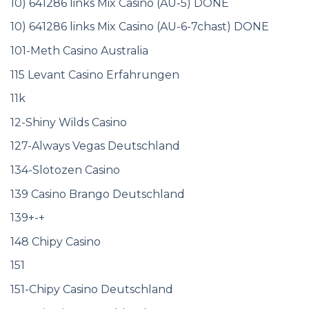
10) 641286 links Mix Casino (AU-5) DONE
10) 641286 links Mix Casino (AU-6-7chast) DONE
101-Meth Casino Australia
115 Levant Casino Erfahrungen
11k
12-Shiny Wilds Casino
127-Always Vegas Deutschland
134-Slotozen Casino
139 Casino Brango Deutschland
139+-+
148 Chipy Casino
151
151-Chipy Casino Deutschland