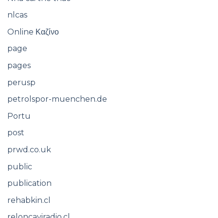
nlcas
Online Καζίνο
page
pages
perusp
petrolspor-muenchen.de
Portu
post
prwd.co.uk
public
publication
rehabkin.cl
reloncaviradio.cl