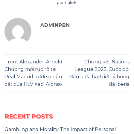
permalink
.
ADMINPBN
Trent Alexander-Arnold:
Chung kết Nations
Chương mới rực rỡ tại
League 2025: Cuộc đối
Real Madrid dưới sự dẫn
đầu giữa hai triết lý bóng
dắt của HLV Xabi Alonso
đá Iberia
RECENT POSTS
Gambling and Morality The Impact of Personal