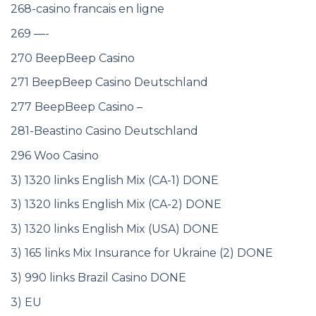
268-casino francais en ligne
269 —-
270 BeepBeep Casino
271 BeepBeep Casino Deutschland
277 BeepBeep Casino –
281-Beastino Casino Deutschland
296 Woo Casino
3) 1320 links English Mix (CA-1) DONE
3) 1320 links English Mix (CA-2) DONE
3) 1320 links English Mix (USA) DONE
3) 165 links Mix Insurance for Ukraine (2) DONE
3) 990 links Brazil Casino DONE
3) EU