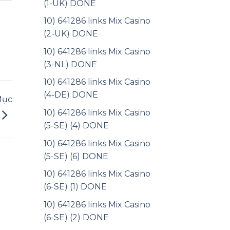
(1-UK) DONE
10) 641286 links Mix Casino
(2-UK) DONE
10) 641286 links Mix Casino
(3-NL) DONE
10) 641286 links Mix Casino
(4-DE) DONE
Mục
10) 641286 links Mix Casino
(5-SE) (4) DONE
10) 641286 links Mix Casino
(5-SE) (6) DONE
10) 641286 links Mix Casino
(6-SE) (1) DONE
10) 641286 links Mix Casino
(6-SE) (2) DONE