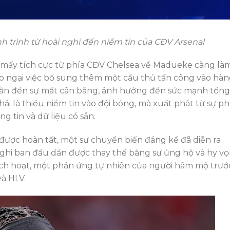
 trình từ hoài nghi đến niềm tin của CĐV Arsenal
mấy tích cực từ phía CĐV Chelsea về Madueke càng là
lo ngại việc bổ sung thêm một cầu thủ tấn công vào hà
 dẫn đến sự mất cân bằng, ảnh hưởng đến sức mạnh tổng
hải là thiếu niềm tin vào đội bóng, mà xuất phát từ sự p
 tin và dữ liệu có sẵn.
được hoàn tất, một sự chuyển biến đáng kể đã diễn ra
nghi ban đầu dần được thay thế bằng sự ủng hộ và hy vọ
kích hoạt, một phản ứng tự nhiên của người hâm mộ trướ
à HLV.