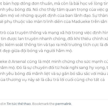
bản hợp đồng đơn thuần, mà còn là bài học về lòng tin
ình yêu bóng đá. Nó cho thấy tầm quan trọng của việc g
i hâm mộ về những quyết định của ban lãnh đạo. Sự thà
 sẽ phụ thuộc vào màn trình diễn của Madueke trên sân 
i trò của truyền thông và mạng xã hội trong việc định hì
in được lan truyền nhanh chóng, đôi khi thiếu chính xá
iệc kiểm soát thông tin và tạo ra môi trường tích cực là đ
t đẹp giữa đội bóng và người hâm mộ.
eke ở Arsenal cũng là một minh chứng cho sức mạnh c
hâm mộ. Đó là sự chuyển đổi từ hoài nghi sang hy vọng, 
ình yêu bóng đá mãnh liệt và sự gắn bó sâu sắc với màu 
ủa thương vụ này sẽ là câu trả lời cuối cùng cho tất cả
ed in
Tin tức thể thao
. Bookmark the
permalink
.