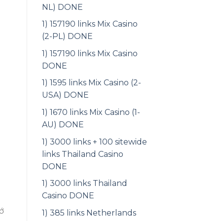
NL) DONE
1) 157190 links Mix Casino
(2-PL) DONE
1) 157190 links Mix Casino
DONE
1) 1595 links Mix Casino (2-
USA) DONE
1) 1670 links Mix Casino (1-
AU) DONE
1) 3000 links + 100 sitewide
links Thailand Casino
DONE
1) 3000 links Thailand
Casino DONE
ớ
1) 385 links Netherlands