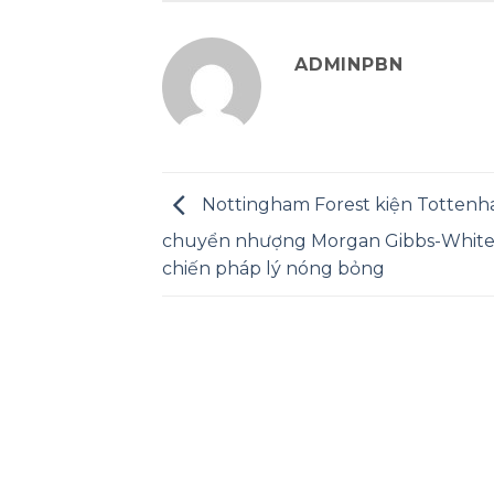
ADMINPBN
Nottingham Forest kiện Totten
chuyển nhượng Morgan Gibbs-White
chiến pháp lý nóng bỏng