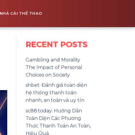
NHÀ CÁI THỂ THAO
RECENT POSTS
Gambling and Morality
The Impact of Personal
Choices on Society
shbet: Đánh giá toàn diện
hệ thống thanh toán
nhanh, an toàn và uy tín
sc88.today: Hướng Dẫn
Toàn Diện Các Phương
Thức Thanh Toán An Toàn,
Hiệu Quả