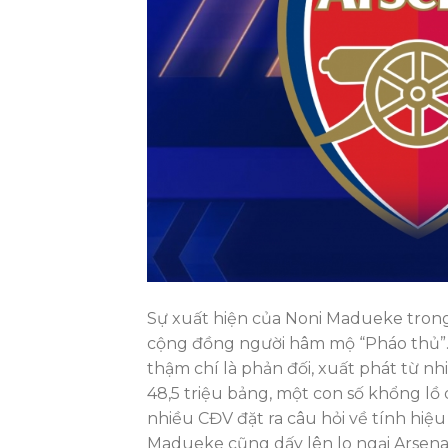
Sự xuất hiện của Noni Madueke tron
cộng đồng người hâm mộ “Pháo thủ”. 
thậm chí là phản đối, xuất phát từ
48,5 triệu bảng, một con số khổng lồ
nhiều CĐV đặt ra câu hỏi về tính hiệu
Madueke cũng dấy lên lo ngại Arsena