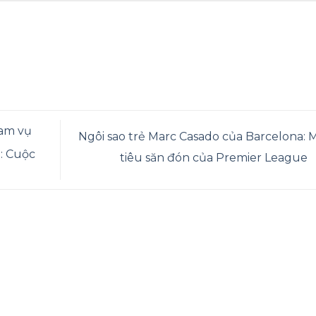
ham vụ
Ngôi sao trẻ Marc Casado của Barcelona: 
: Cuộc
tiêu săn đón của Premier League