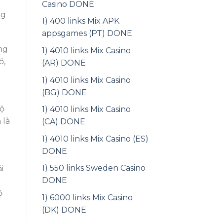
Casino DONE
ng
1) 400 links Mix APK
appsgames (PT) DONE
ng
1) 4010 links Mix Casino
ổ,
(AR) DONE
1) 4010 links Mix Casino
(BG) DONE
mộ
1) 4010 links Mix Casino
 là
(CA) DONE
1) 4010 links Mix Casino (ES)
DONE
1) 550 links Sweden Casino
i
DONE
ộ
1) 6000 links Mix Casino
(DK) DONE