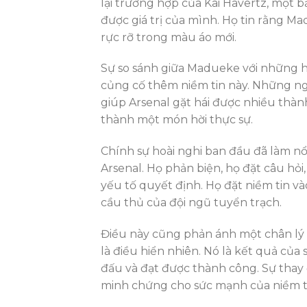
lại trường hợp của Kai Havertz, một
được giá trị của mình. Họ tin rằng Ma
rực rỡ trong màu áo mới.
Sự so sánh giữa Madueke với những h
củng cố thêm niềm tin này. Những n
giúp Arsenal gặt hái được nhiều th
thành một món hời thực sự.
Chính sự hoài nghi ban đầu đã làm nổ
Arsenal. Họ phản biện, họ đặt câu hỏ
yếu tố quyết định. Họ đặt niềm tin v
cầu thủ của đội ngũ tuyển trạch.
Điều này cũng phản ánh một chân lý
là điều hiển nhiên. Nó là kết quả của 
đấu và đạt được thành công. Sự thay
minh chứng cho sức mạnh của niềm ti