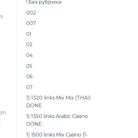
! Без рубрики
002
hi
007
01
02
04
05
06
07
1) 1320 links Mix Mix (THAI)
DONE
ợn.
1) 1350 links Arabic Casino
.
DONE
1) 1500 links Mix Casino (1-