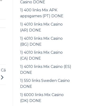
Casino DONE
1) 400 links Mix APK
appsgames (PT) DONE
1) 4010 links Mix Casino
(AR) DONE
1) 4010 links Mix Casino
(BG) DONE
1) 4010 links Mix Casino
(CA) DONE
1) 4010 links Mix Casino (ES)
 Cá
DONE
1) 550 links Sweden Casino
DONE
1) 6000 links Mix Casino
(DK) DONE