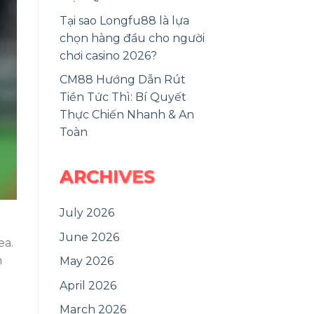
Tại sao Longfu88 là lựa
chọn hàng đầu cho người
chơi casino 2026?
CM88 Hướng Dẫn Rút
Tiền Tức Thì: Bí Quyết
Thực Chiến Nhanh & An
Toàn
ARCHIVES
July 2026
June 2026
ea.
n
May 2026
April 2026
March 2026