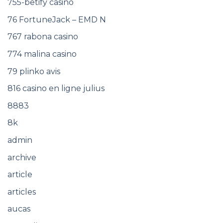
755-betify casino
76 FortuneJack – EMD N
767 rabona casino
774 malina casino
79 plinko avis
816 casino en ligne julius
8883
8k
admin
archive
article
articles
aucas