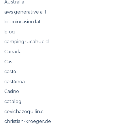
Australia
aws generative ai 1
bitcoincasino.lat
blog
campingrucahue.cl
Canada
Cas
cas14
cas14noai
Casino
catalog
cevichazoquilin.cl
christian-kroeger.de