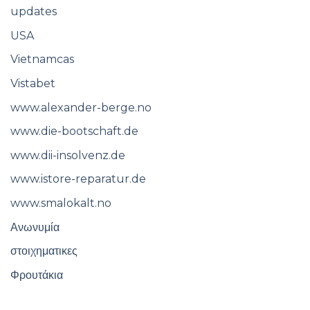
updates
USA
Vietnamcas
Vistabet
www.alexander-berge.no
www.die-bootschaft.de
www.dii-insolvenz.de
www.istore-reparatur.de
www.smalokalt.no
Ανωνυμία
στοιχηματικες
Φρουτάκια