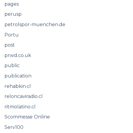
pages
perusp
petrolspor-muenchen.de
Portu
post
prwd.co.uk
public
publication
rehabkin.cl
reloncaviradio.cl
ritmolatino.cl
Scommesse Online
Serv100