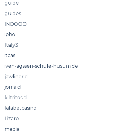
guide
guides
INDOOO
ipho
Italy3
itcas
iven-agssen-schule-husum.de
jawliner.cl
joma.cl
kiltritos.cl
lalabetcasino
Lizaro
media